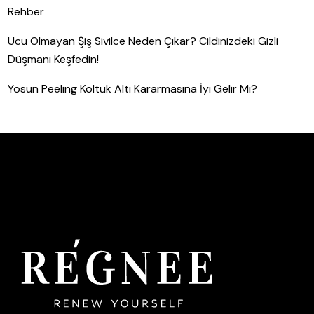
Rehber
Ucu Olmayan Şiş Sivilce Neden Çıkar? Cildinizdeki Gizli
Düşmanı Keşfedin!
Yosun Peeling Koltuk Altı Kararmasına İyi Gelir Mi?