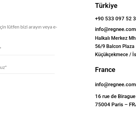
Türkiye
+90 533 097 52 
için lütfen bizi arayın veya e-
info@regnee.com
Halkalı Merkez Mh
56/9 Balcon Plaza 
Küçükçekmece / İs
France
info@regnee.com
16 rue de Birague
75004 Paris – F