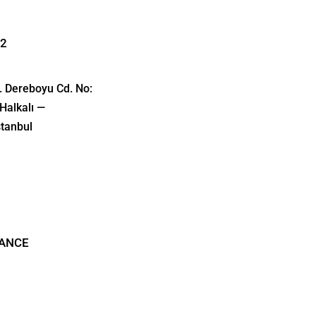
32
. Dereboyu Cd. No:
Halkalı —
tanbul
RANCE