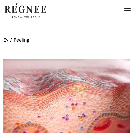
İçeriğe
atla
Ev
Peeling