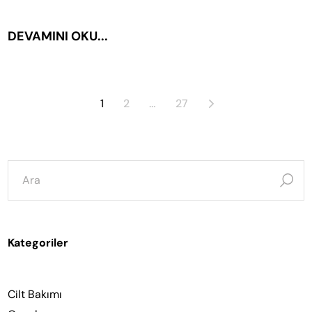
DEVAMINI OKU...
Yazı
1
2
…
27
sayfalaması
şunun
için
ara:
Kategoriler
Cilt Bakımı