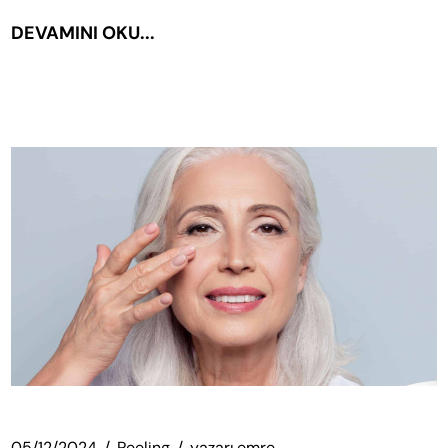
DEVAMINI OKU...
05/12/2024
Peeling
yazarı
emre