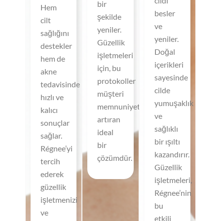
cildi
bir
Hem
besler
şekilde
cilt
ve
yeniler.
sağlığını
yeniler.
Güzellik
destekler
Doğal
işletmeleri
hem de
içerikleri
için, bu
akne
sayesinde
protokoller
tedavisinde
cilde
müşteri
hızlı ve
yumuşaklık
memnuniyetini
kalıcı
ve
artıran
sonuçlar
sağlıklı
ideal
sağlar.
bir ışıltı
bir
Régnee’yi
kazandırır.
çözümdür.
tercih
Güzellik
ederek
işletmeleri,
güzellik
Régnee’nin
işletmenizi
bu
ve
etkili