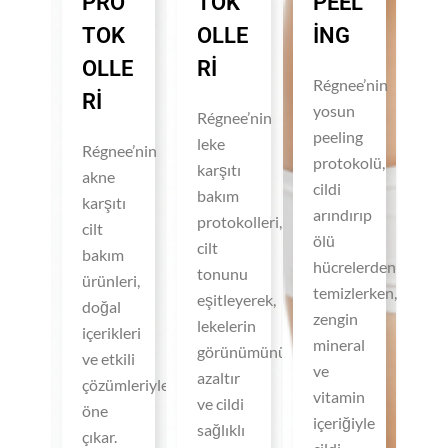
PRO
TOK
PEEL
TOK
OLLE
ING
OLLE
RI
Régnee’nin
RI
yosun
Régnee’nin
peeling
leke
Régnee’nin
protokolü,
karşıtı
akne
cildi
bakım
karşıtı
arındırıp
protokolleri,
cilt
ölü
cilt
bakım
hücrelerden
tonunu
ürünleri,
temizlerken,
eşitleyerek,
doğal
zengin
lekelerin
içerikleri
mineral
görünümünü
ve etkili
ve
azaltır
çözümleriyle
vitamin
ve cildi
öne
içeriğiyle
sağlıklı
çıkar.