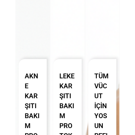
AKN
LEKE
TÜM
E
KAR
VÜC
KAR
ŞITI
UT
ŞITI
BAKI
İÇIN
BAKI
M
YOS
M
PRO
UN