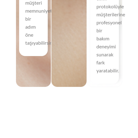
müşteri
protokolüyle
memnuniyetinizi
müşterilerine
bir
profesyonel
adım
bir
öne
bakım
taşıyabilirsiniz.
deneyimi
sunarak
fark
yaratabilir.