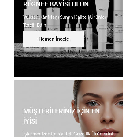
RÉGNEE BAYISI OLUN
Yüksek Kâr Marjı Sunan Kaliteli Ürünler
Tercih Edin
Hemen İncele
MÜŞTERILERINIZ İÇIN EN
İYISI
İşletmenizde En Kaliteli Güzellik Ürünlerini