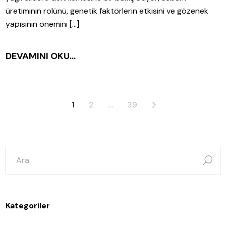
üretiminin rolünü, genetik faktörlerin etkisini ve gözenek
yapısının önemini […]
DEVAMINI OKU...
Yazı
1
2
…
39
sayfalaması
şunun
için
ara:
Kategoriler