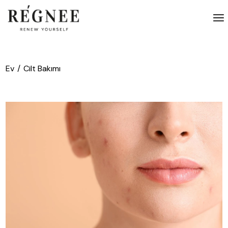
İçeriğe
atla
Ev
Cilt Bakımı