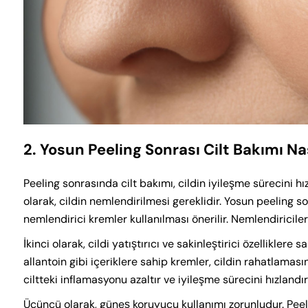
2. Yosun Peeling Sonrası Cilt Bakımı Na
Peeling sonrasında cilt bakımı, cildin iyileşme sürecini hı
olarak, cildin nemlendirilmesi gereklidir. Yosun peeling s
nemlendirici kremler kullanılması önerilir. Nemlendiriciler
İkinci olarak, cildi yatıştırıcı ve sakinleştirici özellikler
allantoin gibi içeriklere sahip kremler, cildin rahatlaması
ciltteki inflamasyonu azaltır ve iyileşme sürecini hızlandırı
Üçüncü olarak, güneş koruyucu kullanımı zorunludur. Peeli