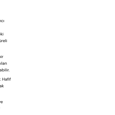
mcı
ki
reli
ir
nılan
bilir.
 Hafif
rak
ve
g