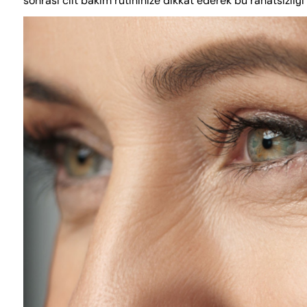
sonrası cilt bakım rutininize dikkat ederek bu rahatsızlığı