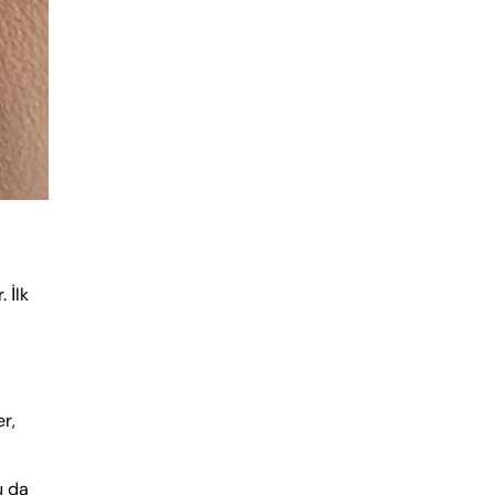
 İlk
er,
u da