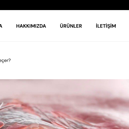
A
HAKKIMIZDA
ÜRÜNLER
İLETIŞIM
eçer?