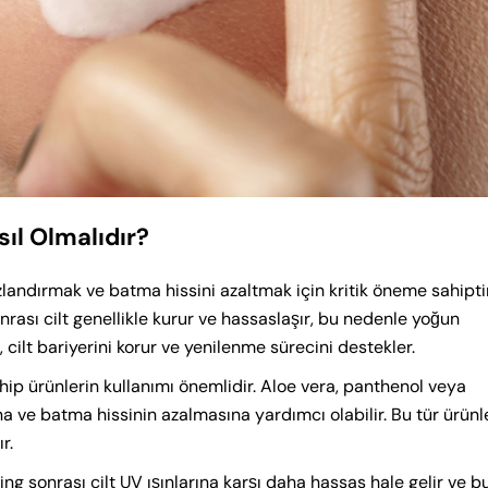
sıl Olmalıdır?
zlandırmak ve batma hissini azaltmak için kritik öneme sahiptir.
onrası cilt genellikle kurur ve hassaslaşır, bu nedenle yoğun
, cilt bariyerini korur ve yenilenme sürecini destekler.
e sahip ürünlerin kullanımı önemlidir. Aloe vera, panthenol veya
na ve batma hissinin azalmasına yardımcı olabilir. Bu tür ürünl
r.
ng sonrası cilt UV ışınlarına karşı daha hassas hale gelir ve b