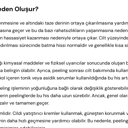
Neden Oluşur?
zlenmesine ve altındaki taze derinin ortaya çıkarılmasına yardı
masına geçer ve bu da bazı rahatsızlıkların yaşanmasına neden
din hassasiyet kazanması nedeniyle ortaya çıkar. Cilt yüzeyinde
dırılması sürecinde batma hissi normaldir ve genellikle kısa sü
ğı kimyasal maddeler ve fiziksel uyarıcılar sonucunda oluşan b
aha belirgin olabilir. Ayrıca, peeling sonrası cilt bakımında kulla
lkol içeren tonik veya asidik serumlar kullanıldığında bu his arta
ing işleminin yoğunluğuna bağlı olarak değişiklik gösterebilir.
erin peelinglerde bu his daha uzun sürebilir. Ancak, genel ola
azalır ve tamamen geçer.
lidir. Cildi yatıştırıcı kremler kullanmak, güneşten korunmak 
in daha hızlı geçmesine yardımcı olabilir. Bu nedenle, peelin