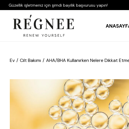
Güzellik işletmeniz için şimdi bayilik başvurusu yapın!
ANASAYF
Ev
Cilt Bakımı
AHA/BHA Kullanırken Nelere Dikkat Etmeli