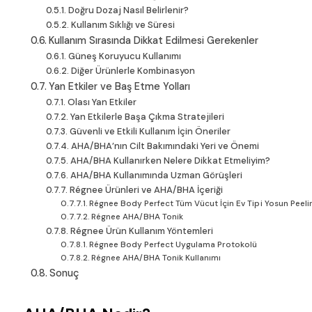
Doğru Dozaj Nasıl Belirlenir?
Kullanım Sıklığı ve Süresi
Kullanım Sırasında Dikkat Edilmesi Gerekenler
Güneş Koruyucu Kullanımı
Diğer Ürünlerle Kombinasyon
Yan Etkiler ve Baş Etme Yolları
Olası Yan Etkiler
Yan Etkilerle Başa Çıkma Stratejileri
Güvenli ve Etkili Kullanım İçin Öneriler
AHA/BHA’nın Cilt Bakımındaki Yeri ve Önemi
AHA/BHA Kullanırken Nelere Dikkat Etmeliyim?
AHA/BHA Kullanımında Uzman Görüşleri
Régnee Ürünleri ve AHA/BHA İçeriği
Régnee Body Perfect Tüm Vücut İçin Ev Tipi Yosun Peeli
Régnee AHA/BHA Tonik
Régnee Ürün Kullanım Yöntemleri
Régnee Body Perfect Uygulama Protokolü
Régnee AHA/BHA Tonik Kullanımı
Sonuç