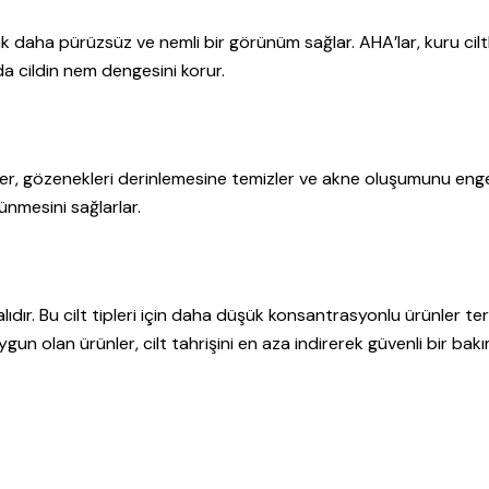
arak daha pürüzsüz ve nemli bir görünüm sağlar. AHA’lar, kuru cilt
a cildin nem dengesini korur.
asitler, gözenekleri derinlemesine temizler ve akne oluşumunu enge
ünmesini sağlarlar.
ıdır. Bu cilt tipleri için daha düşük konsantrasyonlu ürünler te
n uygun olan ürünler, cilt tahrişini en aza indirerek güvenli bir bak