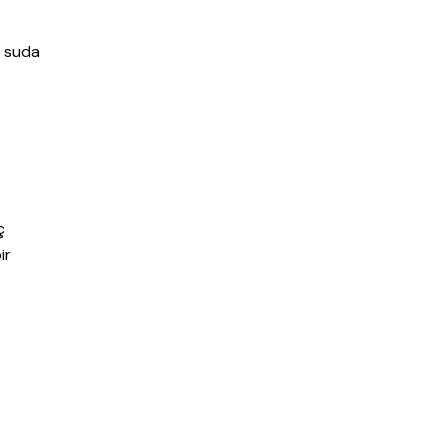
r suda
ç
ir