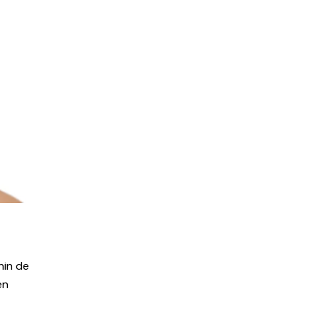
nin de
en