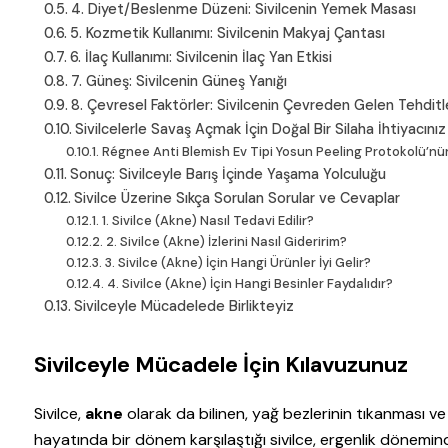
4. Diyet/Beslenme Düzeni: Sivilcenin Yemek Masası
5. Kozmetik Kullanımı: Sivilcenin Makyaj Çantası
6. İlaç Kullanımı: Sivilcenin İlaç Yan Etkisi
7. Güneş: Sivilcenin Güneş Yanığı
8. Çevresel Faktörler: Sivilcenin Çevreden Gelen Tehditl
Sivilcelerle Savaş Açmak İçin Doğal Bir Silaha İhtiyacını
Régnee Anti Blemish Ev Tipi Yosun Peeling Protokolü’nün 
Sonuç: Sivilceyle Barış İçinde Yaşama Yolculuğu
Sivilce Üzerine Sıkça Sorulan Sorular ve Cevaplar
1. Sivilce (Akne) Nasıl Tedavi Edilir?
2. Sivilce (Akne) İzlerini Nasıl Gideririm?
3. Sivilce (Akne) İçin Hangi Ürünler İyi Gelir?
4. Sivilce (Akne) İçin Hangi Besinler Faydalıdır?
Sivilceyle Mücadelede Birlikteyiz
Sivilceyle Mücadele İçin Kılavuzunuz
Sivilce,
akne
olarak da bilinen, yağ bezlerinin tıkanması ve
hayatında bir dönem karşılaştığı sivilce, ergenlik dönemi