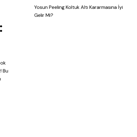
Yosun Peeling Koltuk Altı Kararmasına İyi
Gelir Mi?
:
çok
! Bu
n