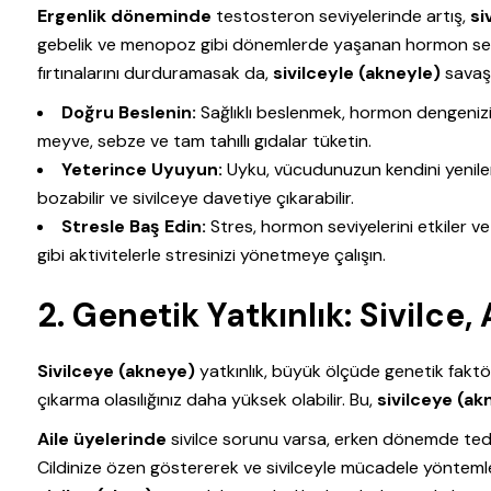
Ergenlik döneminde
testosteron seviyelerinde artış,
si
gebelik ve menopoz gibi dönemlerde yaşanan hormon seviy
fırtınalarını durduramasak da,
sivilceyle (akneyle)
savaşm
Doğru Beslenin:
Sağlıklı beslenmek, hormon dengenizi 
meyve, sebze ve tam tahıllı gıdalar tüketin.
Yeterince Uyuyun:
Uyku, vücudunuzun kendini yenile
bozabilir ve sivilceye davetiye çıkarabilir.
Stresle Baş Edin:
Stres, hormon seviyelerini etkiler v
gibi aktivitelerle stresinizi yönetmeye çalışın.
2. Genetik Yatkınlık: Sivilce, 
Sivilceye (akneye)
yatkınlık, büyük ölçüde genetik faktörl
çıkarma olasılığınız daha yüksek olabilir. Bu,
sivilceye (ak
Aile üyelerinde
sivilce sorunu varsa, erken dönemde ted
Cildinize özen göstererek ve sivilceyle mücadele yöntemler