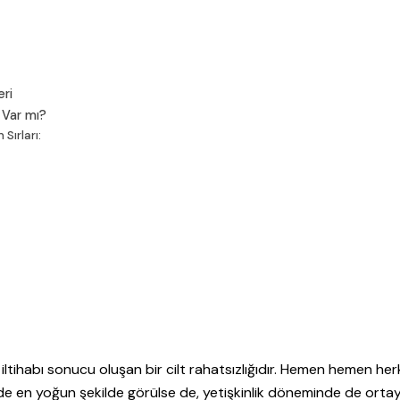
eri
z Var mı?
Sırları:
 iltihabı sonucu oluşan bir cilt rahatsızlığıdır. Hemen hemen her
nde en yoğun şekilde görülse de, yetişkinlik döneminde de orta