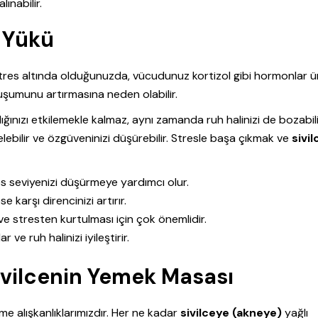
lınabilir.
k Yükü
Stres altında olduğunuzda, vücudunuz kortizol gibi hormonlar ür
luşumunu artırmasına neden olabilir.
ğınızı etkilemekle kalmaz, aynı zamanda ruh halinizi de bozabili
lebilir ve özgüveninizi düşürebilir. Stresle başa çıkmak ve
sivi
es seviyenizi düşürmeye yardımcı olur.
 karşı direncinizi artırır.
e stresten kurtulması için çok önemlidir.
ve ruh halinizi iyileştirir.
ivilcenin Yemek Masası
e alışkanlıklarımızdır. Her ne kadar
sivilceye (akneye)
yağlı