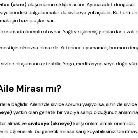
vilce (akne)
oluşumunun sıklığını artırır. Ayrıca adet döngüsü,
elerindeki dalgalanmalar da sivilceye yol açabilir. Bu hormon
ak için bazı ipuçları var:
korumada önemli rol oynar. Yağlı ve işlenmiş gıdalardan uzak 
mesi için olmazsa olmazdır. Yeterince uyumamak, hormon deng
e sivilce oluşumunu artırabilir. Yoga, meditasyon veya doğa yü
Aile Mirası mı?
ere bağlıdır. Ailenizde sivilce sorunu yaşıyorsa, sizin de sivilce
neye)
yatkın olan genetik bir yapıya sahip olduğunuz anlamına 
bir almak ve
sivilceye (akneye)
karşı önlem almak önemlidir.
ini öğrenerek, bu genetik mirasa karşı koyabilirsiniz. Unutmayı