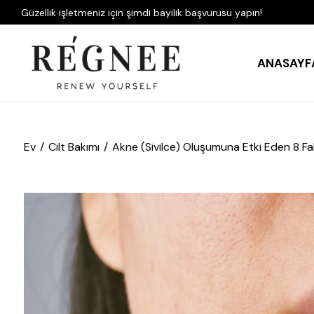
Güzellik işletmeniz için şimdi bayilik başvurusu yapın!
ANASAYF
Ev
Cilt Bakımı
Akne (Sivilce) Oluşumuna Etki Eden 8 Fa