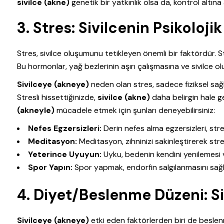
sivilce (akne)
genetik bir yatkınlık olsa da, kontrol altına a
3. Stres: Sivilcenin Psikoloji
Stres, sivilce oluşumunu tetikleyen önemli bir faktördür. 
Bu hormonlar, yağ bezlerinin aşırı çalışmasına ve sivilce o
Sivilceye (akneye)
neden olan stres, sadece fiziksel sağlı
Stresli hissettiğinizde,
sivilce (akne)
daha belirgin hale ge
(akneyle)
mücadele etmek için şunları deneyebilirsiniz:
Nefes Egzersizleri:
Derin nefes alma egzersizleri, str
Meditasyon:
Meditasyon, zihninizi sakinleştirerek strese
Yeterince Uyuyun:
Uyku, bedenin kendini yenilemesi v
Spor Yapın:
Spor yapmak, endorfin salgılanmasını sağlar 
4. Diyet/Beslenme Düzeni: S
Sivilceye (akneye)
etki eden faktörlerden biri de beslenm