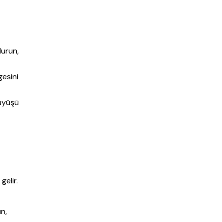
durun,
esini
rüyüşü
gelir.
n,