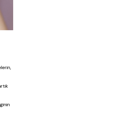
erin,
rtık
ginin