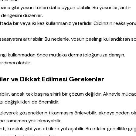
minaria gibi yosun türleri daha uygun olabilir. Bu yosunlar, anti-
ğ dengesini düzenler.
aftada bir veya iki kez kullanmanız yeterlidir. Cildinizin reaksiyo
sasiyetini artırabilir. Bu nedenle, yosun peelingi kullandıktan s
elingi kullanmadan önce mutlaka dermatoloğunuza danışın.
dımcı olabilir.
tiler ve Dikkat Edilmesi Gerekenler
bilir, ancak tek başına sihirli bir çözüm değildir. Akneyle müc
ı değişiklikleri de önemlidir.
izleyerek gözeneklerin tıkanmasını önleyebilir, akneye neden ol
 akne tamamen yok olmayabilir.
ntı, kuruluk gibi yan etkilere yol açabilir. Bu etkiler genellikle geçi