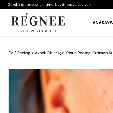
Güzellik işletmeniz için şimdi bayilik başvurusu yapın!
ANASAYF
Ev
Peeling
Akneli Ciltler İçin Yosun Peeling: Cildinizin Ku