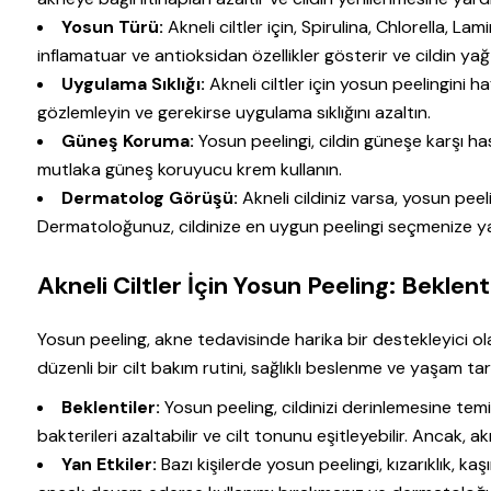
Yosun Türü:
Akneli ciltler için, Spirulina, Chlorella, La
inflamatuar ve antioksidan özellikler gösterir ve cildin ya
Uygulama Sıklığı:
Akneli ciltler için yosun peelingini h
gözlemleyin ve gerekirse uygulama sıklığını azaltın.
Güneş Koruma:
Yosun peelingi, cildin güneşe karşı has
mutlaka güneş koruyucu krem kullanın.
Dermatolog Görüşü:
Akneli cildiniz varsa, yosun pe
Dermatoloğunuz, cildinize en uygun peelingi seçmenize yar
Akneli Ciltler İçin Yosun Peeling: Beklen
Yosun peeling, akne tedavisinde harika bir destekleyici ola
düzenli bir cilt bakım rutini, sağlıklı beslenme ve yaşam tarz
Beklentiler:
Yosun peeling, cildinizi derinlemesine tem
bakterileri azaltabilir ve cilt tonunu eşitleyebilir. Ancak,
Yan Etkiler:
Bazı kişilerde yosun peelingi, kızarıklık, kaşı