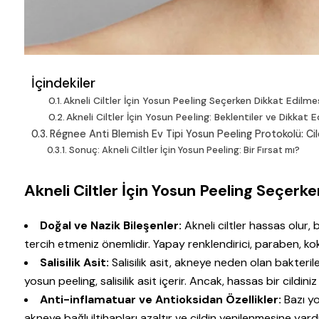
İçindekiler
Akneli Ciltler İçin Yosun Peeling Seçerken Dikkat Edilme
Akneli Ciltler İçin Yosun Peeling: Beklentiler ve Dikkat 
Régnee Anti Blemish Ev Tipi Yosun Peeling Protokolü: Ci
Sonuç: Akneli Ciltler İçin Yosun Peeling: Bir Fırsat mı?
Akneli Ciltler İçin Yosun Peeling Seçerk
Doğal ve Nazik Bileşenler:
Akneli ciltler hassas olur,
tercih etmeniz önemlidir. Yapay renklendirici, paraben, ko
Salisilik Asit:
Salisilik asit, akneye neden olan bakterile
yosun peeling, salisilik asit içerir. Ancak, hassas bir cildiniz 
Anti-inflamatuar ve Antioksidan Özellikler:
Bazı yo
akneye bağlı iltihapları azaltır ve cildin yenilenmesine yard