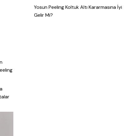
Yosun Peeling Koltuk Altı Kararmasına İyi
Gelir Mi?
in
eeling
ya
talar