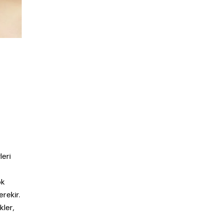
leri
ok
erekir.
kler,