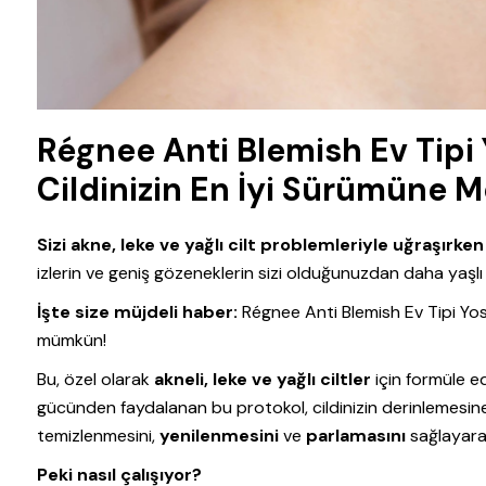
Régnee Anti Blemish Ev Tipi 
Cildinizin En İyi Sürümüne 
Sizi akne, leke ve yağlı cilt problemleriyle uğraşırk
izlerin ve geniş gözeneklerin sizi olduğunuzdan daha yaşl
İşte size müjdeli haber:
Régnee Anti Blemish Ev Tipi Yosu
mümkün!
Bu, özel olarak
akneli, leke ve yağlı ciltler
için formüle ed
gücünden faydalanan bu protokol, cildinizin derinlemesin
temizlenmesini,
yenilenmesini
ve
parlamasını
sağlayara
Peki nasıl çalışıyor?