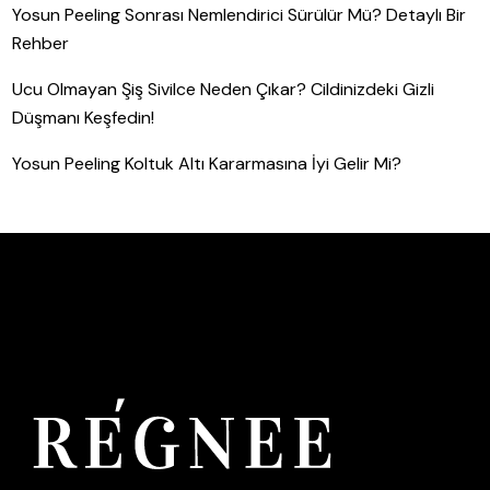
Yosun Peeling Sonrası Nemlendirici Sürülür Mü? Detaylı Bir
Rehber
Ucu Olmayan Şiş Sivilce Neden Çıkar? Cildinizdeki Gizli
Düşmanı Keşfedin!
Yosun Peeling Koltuk Altı Kararmasına İyi Gelir Mi?