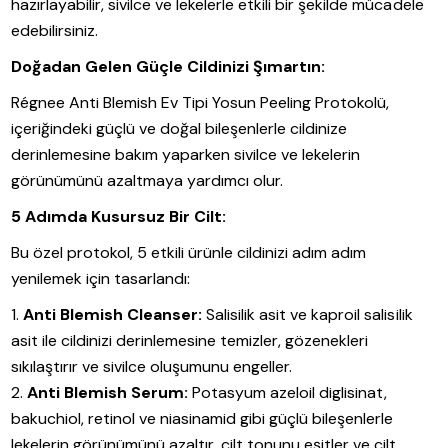
hazırlayabilir, sivilce ve lekelerle etkili bir şekilde mücadele
edebilirsiniz.
Doğadan Gelen Güçle Cildinizi Şımartın:
Régnee Anti Blemish Ev Tipi Yosun Peeling Protokolü,
içeriğindeki güçlü ve doğal bileşenlerle cildinize
derinlemesine bakım yaparken sivilce ve lekelerin
görünümünü azaltmaya yardımcı olur.
5 Adımda Kusursuz Bir Cilt:
Bu özel protokol, 5 etkili ürünle cildinizi adım adım
yenilemek için tasarlandı:
Anti Blemish Cleanser:
Salisilik asit ve kaproil salisilik
asit ile cildinizi derinlemesine temizler, gözenekleri
sıkılaştırır ve sivilce oluşumunu engeller.
Anti Blemish Serum:
Potasyum azeloil diglisinat,
bakuchiol, retinol ve niasinamid gibi güçlü bileşenlerle
lekelerin görünümünü azaltır, cilt tonunu eşitler ve cilt