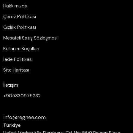
Hakkımızda
Çerez Politikası
Gizlilik Politikası
Mesafeli Satış Sözleşmesi
Kullanım Koşulları
İade Politikası
Site Haritası
İletişim
+905330975232
info@regnee.com
Türkiye
Halkalı Merkez Mh. Dereboyu Cd. No: 56/9 Balcon Plaza