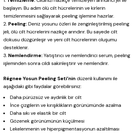
Temizleme:
Cildinizi nazikçe temizleyen arındırıcı jel ile
başlayın. Bu adım ölü cilt hücrelerinin ve kirlerin
temizlenmesini sağlayarak peeling işlemine hazırlar.
Peeling:
Deniz yosunu özleri ile zenginleştirilmiş peeling
jeli, ölü cilt hücrelerini nazikçe arındırır. Bu sayede cilt
dokusu düzgünleşir ve yeni cilt hücrelerinin oluşumu
desteklenir.
Nemlendirme:
Yatıştırıcı ve nemlendirici serum, peeling
işleminden sonra cildi sakinleştirir ve nemlendirir.
Régnee Yosun Peeling Seti’nin
düzenli kullanımı ile
aşağıdaki gibi faydalar görebilirsiniz:
Daha pürüzsüz ve aydınlık bir cilt
İnce çizgilerin ve kırışıklıkların görünümünde azalma
Daha sıkı ve elastik bir cilt
Gözenek görünümünün küçülmesi
Lekelenmenin ve hiperpigmentasyonun azaltılması