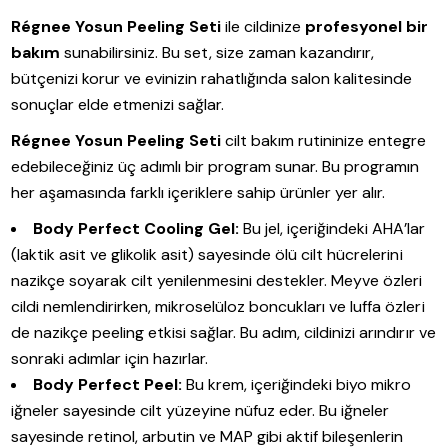
Régnee Yosun Peeling Seti
ile cildinize
profesyonel bir
bakım
sunabilirsiniz. Bu set, size zaman kazandırır,
bütçenizi korur ve evinizin rahatlığında salon kalitesinde
sonuçlar elde etmenizi sağlar.
Régnee Yosun Peeling Seti
cilt bakım rutininize entegre
edebileceğiniz üç adımlı bir program sunar. Bu programın
her aşamasında farklı içeriklere sahip ürünler yer alır.
Body Perfect Cooling Gel:
Bu jel, içeriğindeki AHA’lar
(laktik asit ve glikolik asit) sayesinde ölü cilt hücrelerini
nazikçe soyarak cilt yenilenmesini destekler. Meyve özleri
cildi nemlendirirken, mikroselüloz boncukları ve luffa özleri
de nazikçe peeling etkisi sağlar. Bu adım, cildinizi arındırır ve
sonraki adımlar için hazırlar.
Body Perfect Peel:
Bu krem, içeriğindeki biyo mikro
iğneler sayesinde cilt yüzeyine nüfuz eder. Bu iğneler
sayesinde retinol, arbutin ve MAP gibi aktif bileşenlerin