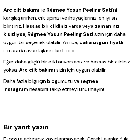
Arc cilt bakımı
ile
Régnee Yosun Peeling Seti
‘ni
karşılaştırırken, cilt tipinizi ve ihtiyaçlarınızı en iyi siz
bilirsiniz.
Hassas bir cildiniz
varsa veya
zamanınız
kısıtlıysa
,
Régnee Yosun Peeling Seti
sizin için daha
uygun bir seçenek olabilir. Ayrıca,
daha uygun fiyatlı
olması da avantajlarından biridir.
Eğer daha güçlü bir etki arıyorsanız ve hassas bir cildiniz
yoksa,
Arc cilt bakımı
sizin için uygun olabilir.
Daha fazla bilgi için
blog
umuzu ve
regnee
instagram
hesabını takip etmeyi unutmayın!
Bir yanıt yazın
E-posta adresiniz yayınlanmayacak.
Gerekli alanlar
*
ile