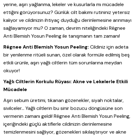
yerine, aşırı yağlanma, lekeler ve kusurlarla mı mücadele
ettiğini görüyorsunuz? Günlük cilt bakımı rutininiz yetersiz
kalıyor ve cildinizin ihtiyaç duyduğu derinlemesine arınmayı
sağlayamıyor mu? O zaman, devrim niteliğindeki Régnee
Anti Blemish Yosun Peeling ile tanışmanın tam zamanı!
Régnee Anti Blemish Yosun Peeling:
Cildiniz için adeta
bir yenilenme ritüeli sunan, özel olarak formüle edilmiş beş
etkili ürünle, aşırı yağlı ciltlerin tüm sorunlarına meydan
okuyor!
Yağlı Ciltlerin Korkulu Rüyası: Akne ve Lekelerle Etkili
Mücadele
Aşırı sebum üretimi, tıkanan gözenekler, siyah noktalar,
sivilceler… Yağlı ciltlerin bu sinir bozucu döngüsüne son
vermenin zamanı geldi! Régnee Anti Blemish Yosun Peeling,
içeriğindeki güçlü aktiflerle cildinizin derinlemesine
temizlenmesini sağlıyor, gözenekleri sıkılaştırıyor ve akne