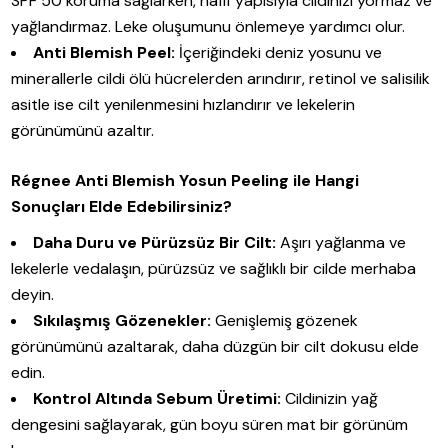
SPF 50 koruma sağlarken, hafif yapısıyla cildinizi yormaz ve
yağlandırmaz. Leke oluşumunu önlemeye yardımcı olur.
Anti Blemish Peel:
İçeriğindeki deniz yosunu ve
minerallerle cildi ölü hücrelerden arındırır, retinol ve salisilik
asitle ise cilt yenilenmesini hızlandırır ve lekelerin
görünümünü azaltır.
Régnee Anti Blemish Yosun Peeling ile Hangi
Sonuçları Elde Edebilirsiniz?
Daha Duru ve Pürüzsüz Bir Cilt:
Aşırı yağlanma ve
lekelerle vedalaşın, pürüzsüz ve sağlıklı bir cilde merhaba
deyin.
Sıkılaşmış Gözenekler:
Genişlemiş gözenek
görünümünü azaltarak, daha düzgün bir cilt dokusu elde
edin.
Kontrol Altında Sebum Üretimi:
Cildinizin yağ
dengesini sağlayarak, gün boyu süren mat bir görünüm