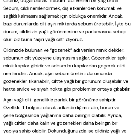
Cildiniz, doğal olarak “sebum” adı verilen bir yağ üretir.
Sebum, cildi nemlendirmek, dış etkenlerden korumak ve
sağlıklı kalmasını sağlamak için oldukça önemlidir. Ancak,
bazı durumlarda cilt aşırı miktarda sebum üretebilir. İşte bu
durum, cildinizin yağlı görünmesine ve parlamasına sebep
olur; biz buna “aşırı yağlı cilt” diyoruz.
Cildinizde bulunan ve “gözenek” adı verilen minik delikler,
sebumun cilt yüzeyine ulaşmasını sağlar. Gözenekler tıpkı
minik kapılar gibidir ve sebum bu kapılardan geçerek cildi
nemlendirir. Ancak, aşırı sebum üretimi durumunda
gözenekler tıkanabilir, ciltte yağlı bir görünüm oluşabilir ve
hatta sivilce ve siyah nokta gibi problemler ortaya çıkabilir.
Aşırı yağlı cilt, genellikle parlak bir görünüme sahiptir.
Özellikle T bölgesi olarak adlandırdığımız alın, burun ve
çene bölgesinde yağlanma daha belirgin olabilir. Ayrıca,
yağlı ciltler daha kalın ve gözenekleri daha belirgin bir
yapıya sahip olabilir. Dokunduğunuzda ise cildiniz yağlı ve