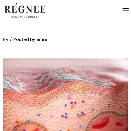
İçeriğe
atla
Ev
Posted by emre