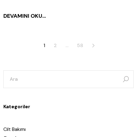
DEVAMINI OKU...
Yazı
1
2
…
58
sayfalaması
şunun
için
ara:
Kategoriler
Cilt Bakımı