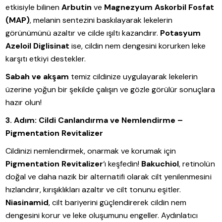
etkisiyle bilinen
Arbutin
ve
Magnezyum Askorbil Fosfat
(MAP)
, melanin sentezini baskılayarak lekelerin
görünümünü azaltır ve cilde ışıltı kazandırır.
Potasyum
Azeloil Diglisinat
ise, cildin nem dengesini korurken leke
karşıtı etkiyi destekler.
Sabah ve akşam
temiz cildinize uygulayarak lekelerin
üzerine yoğun bir şekilde çalışın ve gözle görülür sonuçlara
hazır olun!
3. Adım: Cildi Canlandırma ve Nemlendirme –
Pigmentation Revitalizer
Cildinizi nemlendirmek, onarmak ve korumak için
Pigmentation Revitalizer
‘ı keşfedin!
Bakuchiol
, retinolün
doğal ve daha nazik bir alternatifi olarak cilt yenilenmesini
hızlandırır, kırışıklıkları azaltır ve cilt tonunu eşitler.
Niasinamid
, cilt bariyerini güçlendirerek cildin nem
dengesini korur ve leke oluşumunu engeller. Aydınlatıcı