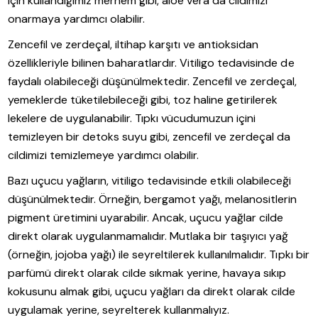
için kullandığımız merhem gibi, aloe vera da cildimizi
onarmaya yardımcı olabilir.
Zencefil ve zerdeçal, iltihap karşıtı ve antioksidan
özellikleriyle bilinen baharatlardır. Vitiligo tedavisinde de
faydalı olabileceği düşünülmektedir. Zencefil ve zerdeçal,
yemeklerde tüketilebileceği gibi, toz haline getirilerek
lekelere de uygulanabilir. Tıpkı vücudumuzun içini
temizleyen bir detoks suyu gibi, zencefil ve zerdeçal da
cildimizi temizlemeye yardımcı olabilir.
Bazı uçucu yağların, vitiligo tedavisinde etkili olabileceği
düşünülmektedir. Örneğin, bergamot yağı, melanositlerin
pigment üretimini uyarabilir. Ancak, uçucu yağlar cilde
direkt olarak uygulanmamalıdır. Mutlaka bir taşıyıcı yağ
(örneğin, jojoba yağı) ile seyreltilerek kullanılmalıdır. Tıpkı bir
parfümü direkt olarak cilde sıkmak yerine, havaya sıkıp
kokusunu almak gibi, uçucu yağları da direkt olarak cilde
uygulamak yerine, seyrelterek kullanmalıyız.