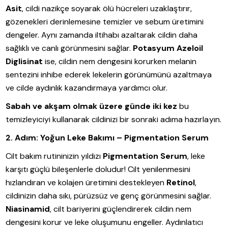
Asit
, cildi nazikçe soyarak ölü hücreleri uzaklaştırır,
gözenekleri derinlemesine temizler ve sebum üretimini
dengeler. Aynı zamanda iltihabı azaltarak cildin daha
sağlıklı ve canlı görünmesini sağlar.
Potasyum Azeloil
Diglisinat
ise, cildin nem dengesini korurken melanin
sentezini inhibe ederek lekelerin görünümünü azaltmaya
ve cilde aydınlık kazandırmaya yardımcı olur.
Sabah ve akşam olmak üzere günde iki kez
bu
temizleyiciyi kullanarak cildinizi bir sonraki adıma hazırlayın.
2. Adım: Yoğun Leke Bakımı – Pigmentation Serum
Cilt bakım rutininizin yıldızı
Pigmentation Serum
, leke
karşıtı güçlü bileşenlerle doludur! Cilt yenilenmesini
hızlandıran ve kolajen üretimini destekleyen
Retinol
,
cildinizin daha sıkı, pürüzsüz ve genç görünmesini sağlar.
Niasinamid
, cilt bariyerini güçlendirerek cildin nem
dengesini korur ve leke oluşumunu engeller. Aydınlatıcı