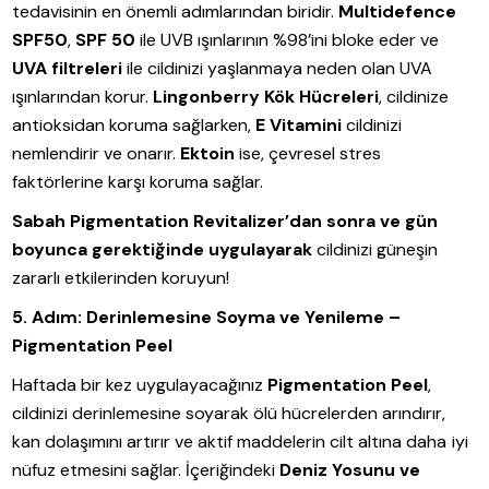
tedavisinin en önemli adımlarından biridir.
Multidefence
SPF50
,
SPF 50
ile UVB ışınlarının %98’ini bloke eder ve
UVA filtreleri
ile cildinizi yaşlanmaya neden olan UVA
ışınlarından korur.
Lingonberry Kök Hücreleri
, cildinize
antioksidan koruma sağlarken,
E Vitamini
cildinizi
nemlendirir ve onarır.
Ektoin
ise, çevresel stres
faktörlerine karşı koruma sağlar.
Sabah Pigmentation Revitalizer’dan sonra ve gün
boyunca gerektiğinde uygulayarak
cildinizi güneşin
zararlı etkilerinden koruyun!
5. Adım: Derinlemesine Soyma ve Yenileme –
Pigmentation Peel
Haftada bir kez uygulayacağınız
Pigmentation Peel
,
cildinizi derinlemesine soyarak ölü hücrelerden arındırır,
kan dolaşımını artırır ve aktif maddelerin cilt altına daha iyi
nüfuz etmesini sağlar. İçeriğindeki
Deniz Yosunu ve