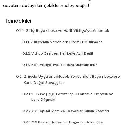
cevabını detaylı bir şekilde inceleyeceğiz!
İçindekiler
1. Giriş: Beyaz Leke ve Hafif Vitiligo’yu Anlamak
Vitiligo’nun Nedenleri: Gizemli Bir Bulmaca
Vitiligo Çeşitleri: Her Leke Aynı Değil
Hafif Vitiligo: Evde Tedavi Mümkün mü?
2. Evde Uygulanabilecek Yöntemler: Beyaz Lekelere
Karşı Doğal Savaşçılar
2.1 Güneş Işığı/Fototerapi: D Vitamini Deposu ve
Leke Düşmanı
2.2 Topikal Krem ve Losyonlar: Cildin Dostları
2.3 Bitkisel Tedaviler: Doğadan Gelen Şifa