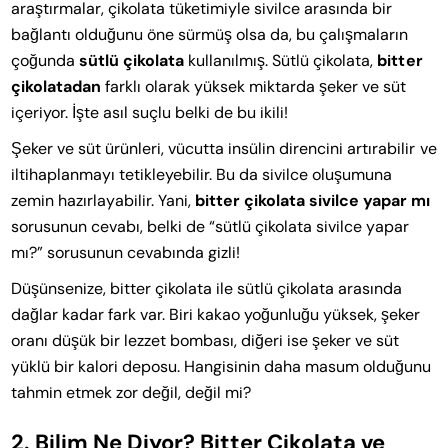
araştırmalar, çikolata tüketimiyle sivilce arasında bir
bağlantı olduğunu öne sürmüş olsa da, bu çalışmaların
çoğunda
sütlü çikolata
kullanılmış. Sütlü çikolata,
bitter
çikolatadan
farklı olarak yüksek miktarda şeker ve süt
içeriyor. İşte asıl suçlu belki de bu ikili!
Şeker ve süt ürünleri, vücutta insülin direncini artırabilir ve
iltihaplanmayı tetikleyebilir. Bu da sivilce oluşumuna
zemin hazırlayabilir. Yani,
bitter çikolata sivilce yapar mı
sorusunun cevabı, belki de “sütlü çikolata sivilce yapar
mı?” sorusunun cevabında gizli!
Düşünsenize, bitter çikolata ile sütlü çikolata arasında
dağlar kadar fark var. Biri kakao yoğunluğu yüksek, şeker
oranı düşük bir lezzet bombası, diğeri ise şeker ve süt
yüklü bir kalori deposu. Hangisinin daha masum olduğunu
tahmin etmek zor değil, değil mi?
2. Bilim Ne Diyor? Bitter Çikolata ve