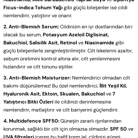
Ficus-indica Tohum Yağı
gibi güçlü bileşenler ise cildi
nemlendirir, yatıştırır ve onarır.
2. Anti-Blemish Serum:
Cildinizin en iyi dostlarından biri
olacak bu serum,
Potasyum Azeloil Diglisinat,
Bakuchiol, Salisilik Asit, Retinol
ve
Niasinamide
gibi
güçlü bileşenlerle zenginleştirilmiştir. Cilt lekelerini azaltır,
sebum üretimini kontrol altına alır, cilt yenilenmesini
hızlandırır ve cilt tonunu eşitler.
3. Anti-Blemish Moisturizer:
Nemlendirici olmadan cilt
bakımı düşünülemez! Bu özel nemlendirici,
İllit Yeşil Kil,
Hyaluronik Asit, Ektoin, Skualen, Bakuchiol
ve
7
Yatıştırıcı Bitki Özleri
ile cildinizi derinlemesine
nemlendirir, matlaştırır ve cilt bariyerini güçlendirir.
4. Multidefence SPF50:
Güneşin zararlı ışınlarından
korunmak, sağlıklı bir cilt için olmazsa olmazdır.
SPF 50
ve
UVA filtreleri
içeren bu hafif krem jel, cildinizi güneş