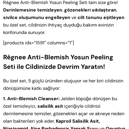
Régnee Anti-Blemish Yosun Peeling Seti tam size göre!
Derinlemesine temizleyen
,
gözenekleri sıkılaştıran
,
sivilce oluşumunu engelleyen
ve
cilt tonunu eşitleyen
bu özel set, cildinizin ihtiyaç duyduğu bakımı evinizin
konforunda sunuyor.
[products ids=”1591″ columns=”1″]
Régnee Anti-Blemish Yosun Peeling
Seti ile Cildinizde Devrim Yaratın!
Bu özel set, 5 güçlü üründen oluşuyor ve her biri cildinizin
dönüşümüne katkı sağlıyor:
1. Anti-Blemish Cleanser:
Jelden köpüğe dönüşen bu
özel temizleyici,
salisilik asit
içeriğiyle cildinizi
derinlemesine temizler, gözenekleri açar ve akneye neden
olan bakterileri yok eder.
Kaproil Salisilik Asit,
Niasinamid, Aloe Barbadensis Yaprak Suyu
ve
Opuntya