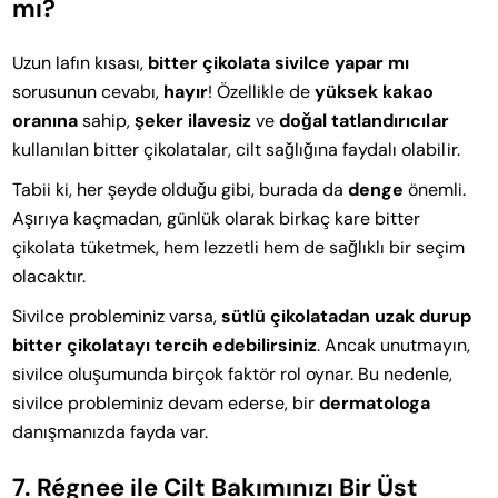
mı?
Uzun lafın kısası,
bitter çikolata sivilce yapar mı
sorusunun cevabı,
hayır
! Özellikle de
yüksek kakao
oranına
sahip,
şeker ilavesiz
ve
doğal tatlandırıcılar
kullanılan bitter çikolatalar, cilt sağlığına faydalı olabilir.
Tabii ki, her şeyde olduğu gibi, burada da
denge
önemli.
Aşırıya kaçmadan, günlük olarak birkaç kare bitter
çikolata tüketmek, hem lezzetli hem de sağlıklı bir seçim
olacaktır.
Sivilce probleminiz varsa,
sütlü çikolatadan uzak durup
bitter çikolatayı tercih edebilirsiniz
. Ancak unutmayın,
sivilce oluşumunda birçok faktör rol oynar. Bu nedenle,
sivilce probleminiz devam ederse, bir
dermatologa
danışmanızda fayda var.
7. Régnee ile Cilt Bakımınızı Bir Üst