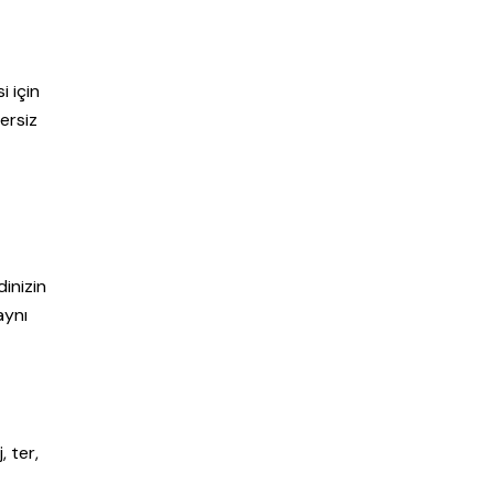
i için
ersiz
dinizin
aynı
, ter,