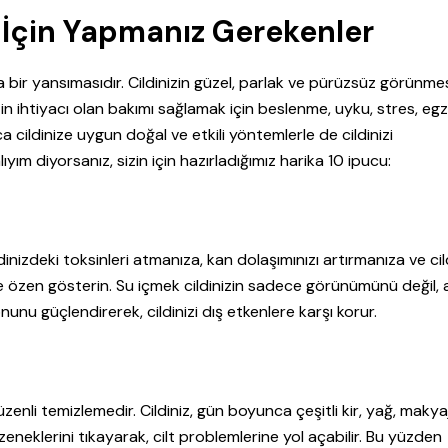
ği İçin Yapmanız Gerekenler
 bir yansımasıdır. Cildinizin güzel, parlak ve pürüzsüz görünmes
zin ihtiyacı olan bakımı sağlamak için beslenme, uyku, stres, egz
 cildinize uygun doğal ve etkili yöntemlerle de cildinizi
ıyım diyorsanız, sizin için hazırladığımız harika 10 ipucu:
ildinizdeki toksinleri atmanıza, kan dolaşımınızı artırmanıza ve cil
e özen gösterin. Su içmek cildinizin sadece görünümünü değil, 
yonunu güçlendirerek, cildinizi dış etkenlere karşı korur.
zenli temizlemedir. Cildiniz, gün boyunca çeşitli kir, yağ, makyaj
özeneklerini tıkayarak, cilt problemlerine yol açabilir. Bu yüzden