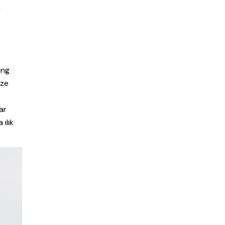
n
ing
ize
ar
ılık