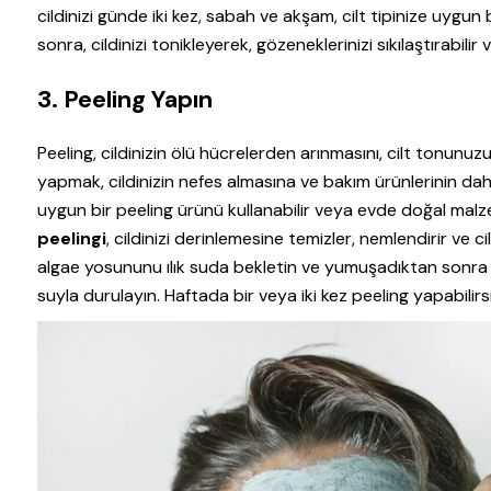
cildinizi günde iki kez, sabah ve akşam, cilt tipinize uygun
sonra, cildinizi tonikleyerek, gözeneklerinizi sıkılaştırabilir v
3. Peeling Yapın
Peeling, cildinizin ölü hücrelerden arınmasını, cilt tonunuz
yapmak, cildinizin nefes almasına ve bakım ürünlerinin daha
uygun bir peeling ürünü kullanabilir veya evde doğal malze
peelingi
, cildinizi derinlemesine temizler, nemlendirir ve c
algae yosununu ılık suda bekletin ve yumuşadıktan sonra c
suyla durulayın. Haftada bir veya iki kez peeling yapabilirsi