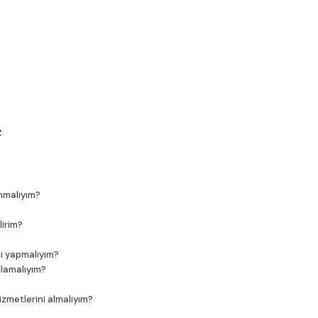
z
anmalıyım?
lirim?
ini yapmalıyım?
gulamalıyım?
hizmetlerini almalıyım?