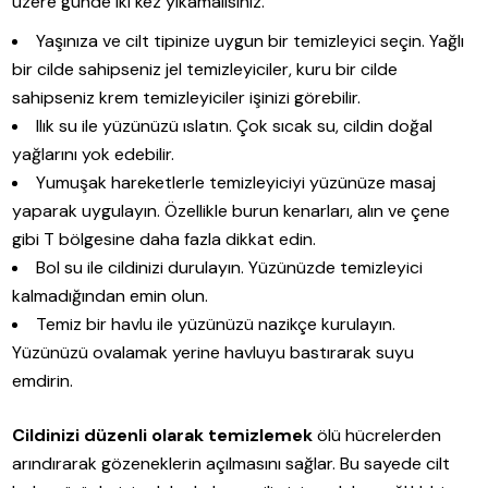
üzere günde iki kez yıkamalısınız.
Yaşınıza ve cilt tipinize uygun bir temizleyici seçin. Yağlı
bir cilde sahipseniz jel temizleyiciler, kuru bir cilde
sahipseniz krem temizleyiciler işinizi görebilir.
Ilık su ile yüzünüzü ıslatın. Çok sıcak su, cildin doğal
yağlarını yok edebilir.
Yumuşak hareketlerle temizleyiciyi yüzünüze masaj
yaparak uygulayın. Özellikle burun kenarları, alın ve çene
gibi T bölgesine daha fazla dikkat edin.
Bol su ile cildinizi durulayın. Yüzünüzde temizleyici
kalmadığından emin olun.
Temiz bir havlu ile yüzünüzü nazikçe kurulayın.
Yüzünüzü ovalamak yerine havluyu bastırarak suyu
emdirin.
Cildinizi düzenli olarak temizlemek
ölü hücrelerden
arındırarak gözeneklerin açılmasını sağlar. Bu sayede cilt