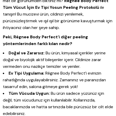
mat bir görünümden bıktınız mı?
Régnee Body Perfect
Tüm Vücut İçin Ev Tipi Yosun Peeling Protokolü
ile
tanışın! Bu mucizevi ürün, cildinizi yenilemek,
pürüzsüzleştirmek ve ışıl ışıl bir görünüme kavuşturmak için
ihtiyacınız olan her şeye sahip.
Peki, Régnee Body Perfect’i diğer peeling
yöntemlerinden farklı kılan nedir?
Doğal ve Zararsız:
Bu ürün, kimyasal içerikler yerine
doğal ve biyolojik aktif bileşenler içerir. Cildinize zarar
vermeden onu nazikçe temizler ve yeniler.
Ev Tipi Uygulama:
Régnee Body Perfect’i evinizin
rahatlığında uygulayabilirsiniz. Zamanınız ve paranızdan
tasarruf edin, salona gitmeye gerek yok!
Tüm Vücuda Uygun:
Bu ürün sadece yüzünüz için
değil, tüm vücudunuz için kullanılabilir. Kollarınızda,
bacaklarınızda ve hatta sırtınızda bile pürüzsüz bir cilt elde
edebilirsiniz.