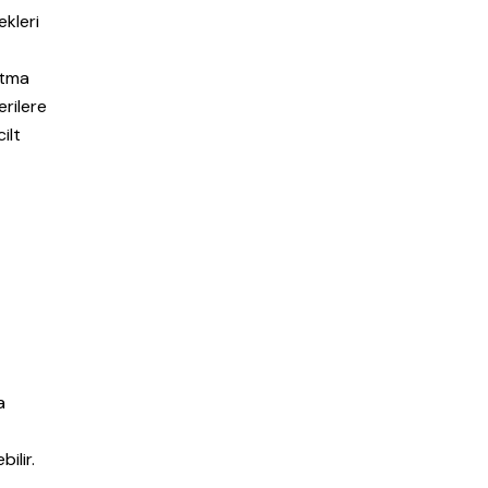
ekleri
tutma
erilere
ilt
a
ilir.