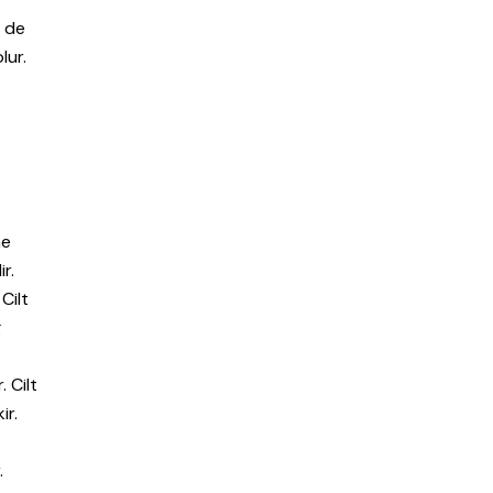
e de
lur.
ne
r.
Cilt
g
 Cilt
ir.
.