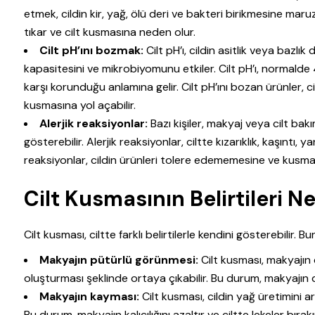
etmek, cildin kir, yağ, ölü deri ve bakteri birikmesine maru
tıkar ve cilt kusmasına neden olur.
Cilt pH’ını bozmak:
Cilt pH’ı, cildin asitlik veya bazlı
kapasitesini ve mikrobiyomunu etkiler. Cilt pH’ı, normalde 4
karşı korunduğu anlamına gelir. Cilt pH’ını bozan ürünler,
kusmasına yol açabilir.
Alerjik reaksiyonlar:
Bazı kişiler, makyaj veya cilt bak
gösterebilir. Alerjik reaksiyonlar, ciltte kızarıklık, kaşıntı, y
reaksiyonlar, cildin ürünleri tolere edememesine ve kusmas
Cilt Kusmasının Belirtileri Ne
Cilt kusması, ciltte farklı belirtilerle kendini gösterebilir. B
Makyajın pütürlü görünmesi:
Cilt kusması, makyajın
oluşturması şeklinde ortaya çıkabilir. Bu durum, makyajı
Makyajın kayması:
Cilt kusması, cildin yağ üretimini a
Bu durum, makyajın kalıcılığını azaltır ve ciltte lekeler bırakı