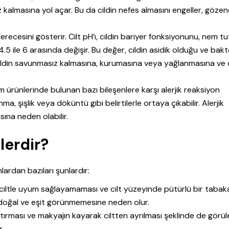
z kalmasına yol açar. Bu da cildin nefes almasını engeller, gözen
k derecesini gösterir. Cilt pH’ı, cildin bariyer fonksiyonunu, nem 
.5 ile 6 arasında değişir. Bu değer, cildin asidik olduğu ve bakt
 cildin savunmasız kalmasına, kurumasına veya yağlanmasına ve c
ım ürünlerinde bulunan bazı bileşenlere karşı alerjik reaksiyon
anma, şişlik veya döküntü gibi belirtilerle ortaya çıkabilir. Alerjik
ına neden olabilir.
lerdir?
unlardan bazıları şunlardır:
 ciltle uyum sağlayamaması ve cilt yüzeyinde pütürlü bir tabak
n doğal ve eşit görünmemesine neden olur.
rtırması ve makyajın kayarak ciltten ayrılması şeklinde de görüleb
r.