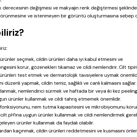
tlik derecesinin değişmesi ve makyajın renk değiştirmesi şeklind
z görünmesine ve istenmeyen bir görüntü oluşturmasına sebep o
liriz?
riz:
ürünler seçmek, cildin ürünleri daha iyi kabul etmesini ve
ngesini korur, gözenekleri tıkamaz ve cildi nemlendirir. Cilt tipi
 ürünleri test etmek ve dermatolojik tavsiyelere uymak önemlidi
ni düzenli yapmak, cildin temiz, sağlıklı ve canlı kalmasını sağlar. 
llanmak, nemlendirici sürmek ve haftada bir veya iki kez peelin
ygun ürünler kullanmak ve cildi tahriş etmemek önemlidir.
er fonksiyonunu, nem tutma kapasitesini ve mikrobiyomunu korur.
 cilt pH’ına uygun ürünler kullanmak ve cildi nemlendirmek gerek
ngeleyen ürünler kullanmak da faydalı olabilir.
ardan kaçınmak, cildin ürünleri reddetmesini ve kusmasını önler