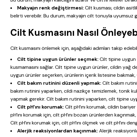
Makyajın renk değiştirmesi:
Cilt kusması, cildin asi
belirti verebilir. Bu durum, makyajın cilt tonuyla uyumsu
Cilt Kusmasını Nasıl Önleyebi
Cilt kusmasını önlemek için, aşağıdaki adımları takip edebili
Cilt tipine uygun ürünler seçmek:
Cilt tipine uygun 
kusmamasını sağlar. Cilt tipine uygun ürünler, cildin yağ de
uygun ürünler seçerken, ürünlerin içerik listesine bakmak,
Cilt bakım rutinini düzenli yapmak:
Cilt bakım rutini
bakım rutinini yaparken, cildi nazikçe temizlemek, tonik ku
yapmak gerekir. Cilt bakım rutinini yaparken, cilt tipine u
Cilt pH’ını korumak:
Cilt pH’ını korumak, cildin bariy
pH’ını korumak için, cilt pH’ını bozan ürünlerden kaçınmak,
Cilt pH’ını korumak için, cilt pH’ını ölçmek ve cilt pH’ını de
Alerjik reaksiyonlardan kaçınmak:
Alerjik reaksiyonl