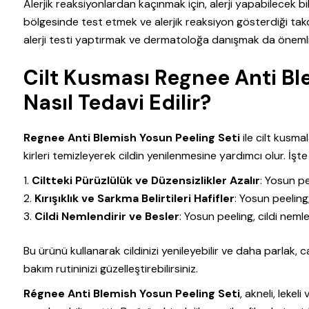
Alerjik reaksiyonlardan kaçınmak için, alerji yapabilecek b
bölgesinde test etmek ve alerjik reaksiyon gösterdiği takd
alerji testi yaptırmak ve dermatoloğa danışmak da önemli
Cilt Kusması Regnee Anti Ble
Nasıl Tedavi Edilir?
Regnee Anti Blemish Yosun Peeling Seti
ile cilt kusma
kirleri temizleyerek cildin yenilenmesine yardımcı olur. İşt
Ciltteki Pürüzlülük ve Düzensizlikler Azalır
: Yosun pe
Kırışıklık ve Sarkma Belirtileri Hafifler
: Yosun peeling,
Cildi Nemlendirir ve Besler
: Yosun peeling, cildi nemle
Bu ürünü kullanarak cildinizi yenileyebilir ve daha parlak, c
bakım rutininizi güzelleştirebilirsiniz.
Régnee Anti Blemish Yosun Peeling Seti
, akneli, lekel