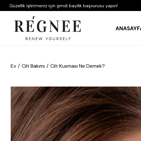
Güzellik işletmeniz için şimdi bayilik başvurusu yapın!
ANASAYF
Ev
Cilt Bakımı
Cilt Kusması Ne Demek?