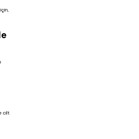
çin,
le
e
 cilt