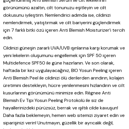
güçlendirilmiş Anti Blemish Serum ile cilt lekelerinin
görünümünü azaltın, cilt tonunuzu eşitleyin ve cilt
dokusunu iyileştirin. Nemlendirici adımda ise, cildinizi
nemlendirmek, yatıştırmak ve cilt bariyerini güçlendirmek
için 7 farklı bitki özü içeren Anti Blemish Moisturizer’ı tercih
edin.
Cildinizi güneşin zararlı UVA/UVB ışınlarına karşı korumak ve
yeni lekelerin oluşumunu engellemek için SPF 50 içeren
Multidefence SPF50 ile güne hazırlanın. Ve son olarak,
haftada bir kez uygulayacağınız, BIO Yosun Peeling içeren
Anti Blemish Peel ile cildinizi ölü derilerden arındırın, kolajen
üretimini destekleyin, hücre yenilenmesini hızlandırın ve cilt
kusurlarının görünümünü minimize edin. Régnee Anti
Blemish Ev Tipi Yosun Peeling Protokolü ile siz de
hayallerinizdeki pürüzsüz, berrak ve ışıltılı cilde kavuşun!
Daha fazla beklemeyin, hemen web sitemizi ziyaret edin ve
siparişinizi verin! Unutmayın, güzellik bir ayrıcalık değil,