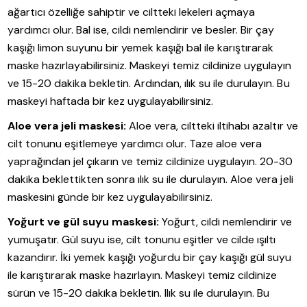
ağartıcı özelliğe sahiptir ve ciltteki lekeleri açmaya
yardımcı olur. Bal ise, cildi nemlendirir ve besler. Bir çay
kaşığı limon suyunu bir yemek kaşığı bal ile karıştırarak
maske hazırlayabilirsiniz. Maskeyi temiz cildinize uygulayın
ve 15-20 dakika bekletin. Ardından, ılık su ile durulayın. Bu
maskeyi haftada bir kez uygulayabilirsiniz.
Aloe vera jeli maskesi:
Aloe vera, ciltteki iltihabı azaltır ve
cilt tonunu eşitlemeye yardımcı olur. Taze aloe vera
yaprağından jel çıkarın ve temiz cildinize uygulayın. 20-30
dakika beklettikten sonra ılık su ile durulayın. Aloe vera jeli
maskesini günde bir kez uygulayabilirsiniz.
Yoğurt ve gül suyu maskesi:
Yoğurt, cildi nemlendirir ve
yumuşatır. Gül suyu ise, cilt tonunu eşitler ve cilde ışıltı
kazandırır. İki yemek kaşığı yoğurdu bir çay kaşığı gül suyu
ile karıştırarak maske hazırlayın. Maskeyi temiz cildinize
sürün ve 15-20 dakika bekletin. Ilık su ile durulayın. Bu