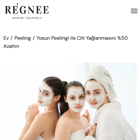
İçeriğe
atla
Ev
Peeling
Yosun Peelingi ile Cilt Yağlanmasını %50
Azaltın