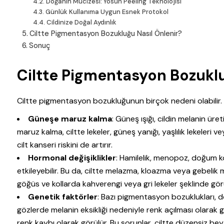
Doğanın Mucizesi: Yosun Peeling Teknolojisi
Günlük Kullanıma Uygun Esnek Protokol
Cildinize Doğal Aydınlık
Ciltte Pigmentasyon Bozukluğu Nasıl Önlenir?
Sonuç
Ciltte Pigmentasyon Bozukl
Ciltte pigmentasyon bozukluğunun birçok nedeni olabilir. B
Güneşe maruz kalma
: Güneş ışığı, cildin melanin üre
maruz kalma, ciltte lekeler, güneş yanığı, yaşlılık lekeleri 
cilt kanseri riskini de artırır.
Hormonal değişiklikler
: Hamilelik, menopoz, doğum kon
etkileyebilir. Bu da, ciltte melazma, kloazma veya gebelik m
göğüs ve kollarda kahverengi veya gri lekeler şeklinde görü
Genetik faktörler
: Bazı pigmentasyon bozuklukları, do
gözlerde melanin eksikliği nedeniyle renk açılması olarak g
renk kaybı olarak görülür. Bu sorunlar, ciltte düzensiz bey