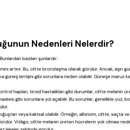
uğunun Nedenleri Nelerdir?
unlardan bazıları şunlardır:
timini artırır. Bu, ciltte bronzlaşma olarak görülür. Ancak, aşırı g
veya güneş lentijini gibi sorunlara neden olabilir. Güneşe maruz k
trol hapları, tiroid hastalıkları gibi durumlar, ciltte melanin ür
askesi gibi sorunlara yol açabilir. Bu sorunlar, genellikle yüz, b
lür.
ğuştan veya kalıtsal olabilir. Örneğin, albinizm, ciltte, saçta ve
örülür. Vitiligo, ciltte melanin üreten hücrelerin yok olması ned
az lekeler şeklinde görülür.