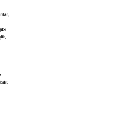
nlar,
gibi
lik,
n
ilir.