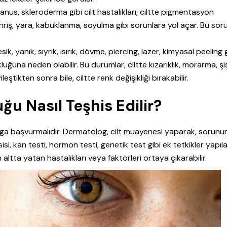
lanus, skleroderma gibi cilt hastalıkları, ciltte pigmentasyon
tahriş, yara, kabuklanma, soyulma gibi sorunlara yol açar. Bu soru
ik, yanık, sıyrık, ısırık, dövme, piercing, lazer, kimyasal peeling 
na neden olabilir. Bu durumlar, ciltte kızarıklık, morarma, şiş
eştikten sonra bile, ciltte renk değişikliği bırakabilir.
u Nasıl Teşhis Edilir?
oga başvurmalıdır. Dermatolog, cilt muayenesi yaparak, sorunu
si, kan testi, hormon testi, genetik test gibi ek tetkikler yapılab
ltta yatan hastalıkları veya faktörleri ortaya çıkarabilir.