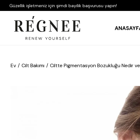
Güzellik işletmeniz için şimdi bayilik başvurusu yapın!
ANASAYF
Ev
Cilt Bakımı
Ciltte Pigmentasyon Bozukluğu Nedir ve N