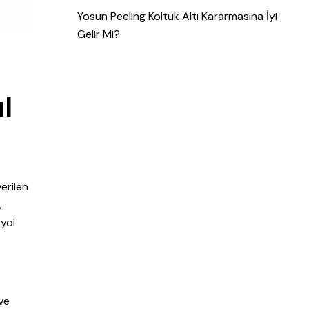
Yosun Peeling Koltuk Altı Kararmasına İyi
Gelir Mi?
l
verilen
,
 yol
n
 ve