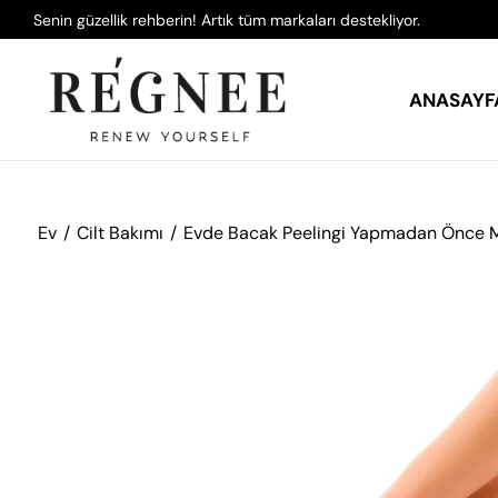
Senin güzellik rehberin! Artık tüm markaları destekliyor.
ANASAYF
Ev
Cilt Bakımı
Evde Bacak Peelingi Yapmadan Önce M