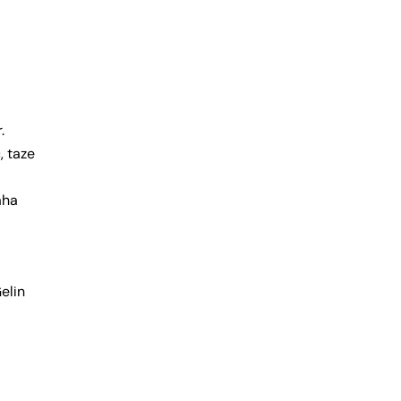
.
, taze
aha
elin