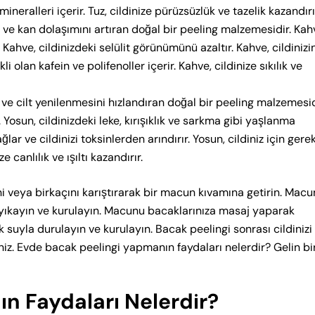
 mineralleri içerir. Tuz, cildinize pürüzsüzlük ve tazelik kazandırı
n ve kan dolaşımını artıran doğal bir peeling malzemesidir. Kah
 Kahve, cildinizdeki selülit görünümünü azaltır. Kahve, cildinizi
kli olan kafein ve polifenoller içerir. Kahve, cildinize sıkılık ve
n ve cilt yenilenmesini hızlandıran doğal bir peeling malzemesid
. Yosun, cildinizdeki leke, kırışıklık ve sarkma gibi yaşlanma
ğlar ve cildinizi toksinlerden arındırır. Yosun, cildiniz için gerek
 canlılık ve ışıltı kazandırır.
 veya birkaçını karıştırarak bir macun kıvamına getirin. Mac
 yıkayın ve kurulayın. Macunu bacaklarınıza masaj yaparak
k suyla durulayın ve kurulayın. Bacak peelingi sonrası cildinizi
iz. Evde bacak peelingi yapmanın faydaları nelerdir? Gelin bir
n Faydaları Nelerdir?