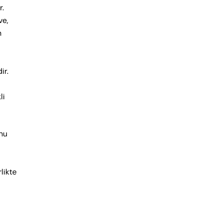
r.
ve,
n
ir.
li
unu
likte