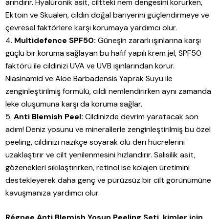
arındırır. Hyalüronik asit, ciltteki nem dengesini korurken,
Ektoin ve Skualen, cildin doğal bariyerini güçlendirmeye ve
çevresel faktörlere karşı korumaya yardımcı olur.
Multidefence SPF50:
Güneşin zararlı ışınlarına karşı
güçlü bir koruma sağlayan bu hafif yapılı krem jel, SPF50
faktörü ile cildinizi UVA ve UVB ışınlarından korur.
Niasinamid ve Aloe Barbadensis Yaprak Suyu ile
zenginleştirilmiş formülü, cildi nemlendirirken aynı zamanda
leke oluşumuna karşı da koruma sağlar.
Anti Blemish Peel:
Cildinizde devrim yaratacak son
adım! Deniz yosunu ve minerallerle zenginleştirilmiş bu özel
peeling, cildinizi nazikçe soyarak ölü deri hücrelerini
uzaklaştırır ve cilt yenilenmesini hızlandırır. Salisilik asit,
gözenekleri sıkılaştırırken, retinol ise kolajen üretimini
destekleyerek daha genç ve pürüzsüz bir cilt görünümüne
kavuşmanıza yardımcı olur.
Régnee Anti Blemish Yosun Peeling Seti, kimler için