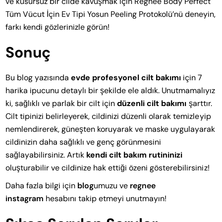
ve kusursuz bir cilde kavuşmak için Régnee Body Perfect
Tüm Vücut İçin Ev Tipi Yosun Peeling Protokolü’nü deneyin,
farkı kendi gözlerinizle görün!
Sonuç
Bu blog yazısında
evde profesyonel cilt bakımı
için 7
harika ipucunu detaylı bir şekilde ele aldık. Unutmamalıyız
ki, sağlıklı ve parlak bir cilt için
düzenli cilt bakımı
şarttır.
Cilt tipinizi belirleyerek, cildinizi düzenli olarak temizleyip
nemlendirerek, güneşten koruyarak ve maske uygulayarak
cildinizin daha sağlıklı ve genç görünmesini
sağlayabilirsiniz. Artık
kendi cilt bakım rutininizi
oluşturabilir ve cildinize hak ettiği özeni gösterebilirsiniz!
Daha fazla bilgi için
blog
umuzu ve
regnee
instagram
hesabını takip etmeyi unutmayın!