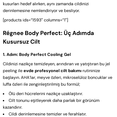
kusurları hedef alırken, aynı zamanda cildinizi
derinlemesine nemlendiriyor ve besliyor.
[products ids=”1593″ columns=”1″]
Régnee Body Perfect: Üç Adımda
Kusursuz Cilt
1. Adım: Body Perfect Cooling Gel
Cildinizi nazikçe temizleyen, arındıran ve yatıştıran bu jel
peeling ile
evde profesyonel cilt bakımı
rutininize
başlayın. AHA’lar, meyve özleri, mikroselüloz boncuklar ve
luffa özleri ile zenginleştirilmiş bu formül;
Ölü deri hücrelerini nazikçe uzaklaştırır.
Cilt tonunu eşitleyerek daha parlak bir görünüm
kazandırır.
Cildi derinlemesine temizler ve ferahlatır.