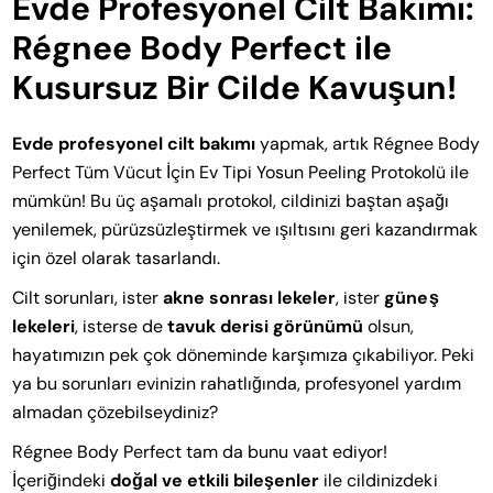
Evde Profesyonel Cilt Bakımı:
Régnee Body Perfect ile
Kusursuz Bir Cilde Kavuşun!
Evde profesyonel cilt bakımı
yapmak, artık Régnee Body
Perfect Tüm Vücut İçin Ev Tipi Yosun Peeling Protokolü ile
mümkün! Bu üç aşamalı protokol, cildinizi baştan aşağı
yenilemek, pürüzsüzleştirmek ve ışıltısını geri kazandırmak
için özel olarak tasarlandı.
Cilt sorunları, ister
akne sonrası lekeler
, ister
güneş
lekeleri
, isterse de
tavuk derisi görünümü
olsun,
hayatımızın pek çok döneminde karşımıza çıkabiliyor. Peki
ya bu sorunları evinizin rahatlığında, profesyonel yardım
almadan çözebilseydiniz?
Régnee Body Perfect tam da bunu vaat ediyor!
İçeriğindeki
doğal ve etkili bileşenler
ile cildinizdeki