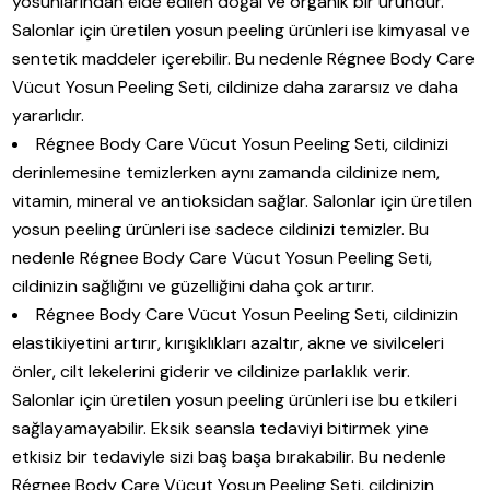
yosunlarından elde edilen doğal ve organik bir üründür.
Salonlar için üretilen yosun peeling ürünleri ise kimyasal ve
sentetik maddeler içerebilir. Bu nedenle Régnee Body Care
Vücut Yosun Peeling Seti, cildinize daha zararsız ve daha
yararlıdır.
Régnee Body Care Vücut Yosun Peeling Seti, cildinizi
derinlemesine temizlerken aynı zamanda cildinize nem,
vitamin, mineral ve antioksidan sağlar. Salonlar için üretilen
yosun peeling ürünleri ise sadece cildinizi temizler. Bu
nedenle Régnee Body Care Vücut Yosun Peeling Seti,
cildinizin sağlığını ve güzelliğini daha çok artırır.
Régnee Body Care Vücut Yosun Peeling Seti, cildinizin
elastikiyetini artırır, kırışıklıkları azaltır, akne ve sivilceleri
önler, cilt lekelerini giderir ve cildinize parlaklık verir.
Salonlar için üretilen yosun peeling ürünleri ise bu etkileri
sağlayamayabilir. Eksik seansla tedaviyi bitirmek yine
etkisiz bir tedaviyle sizi baş başa bırakabilir. Bu nedenle
Régnee Body Care Vücut Yosun Peeling Seti, cildinizin