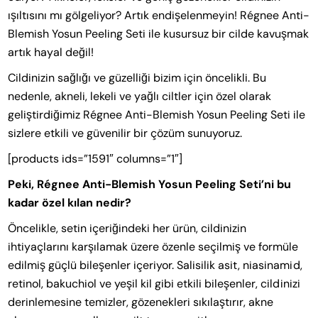
ışıltısını mı gölgeliyor? Artık endişelenmeyin! Régnee Anti-
Blemish Yosun Peeling Seti ile kusursuz bir cilde kavuşmak
artık hayal değil!
Cildinizin sağlığı ve güzelliği bizim için öncelikli. Bu
nedenle, akneli, lekeli ve yağlı ciltler için özel olarak
geliştirdiğimiz Régnee Anti-Blemish Yosun Peeling Seti ile
sizlere etkili ve güvenilir bir çözüm sunuyoruz.
[products ids=”1591″ columns=”1″]
Peki, Régnee Anti-Blemish Yosun Peeling Seti’ni bu
kadar özel kılan nedir?
Öncelikle, setin içeriğindeki her ürün, cildinizin
ihtiyaçlarını karşılamak üzere özenle seçilmiş ve formüle
edilmiş güçlü bileşenler içeriyor. Salisilik asit, niasinamid,
retinol, bakuchiol ve yeşil kil gibi etkili bileşenler, cildinizi
derinlemesine temizler, gözenekleri sıkılaştırır, akne