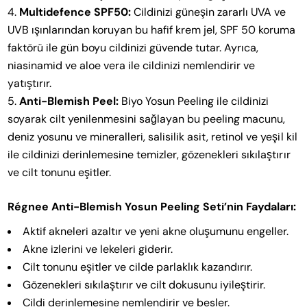
Multidefence SPF50:
Cildinizi güneşin zararlı UVA ve
UVB ışınlarından koruyan bu hafif krem jel, SPF 50 koruma
faktörü ile gün boyu cildinizi güvende tutar. Ayrıca,
niasinamid ve aloe vera ile cildinizi nemlendirir ve
yatıştırır.
Anti-Blemish Peel:
Biyo Yosun Peeling ile cildinizi
soyarak cilt yenilenmesini sağlayan bu peeling macunu,
deniz yosunu ve mineralleri, salisilik asit, retinol ve yeşil kil
ile cildinizi derinlemesine temizler, gözenekleri sıkılaştırır
ve cilt tonunu eşitler.
Régnee Anti-Blemish Yosun Peeling Seti’nin Faydaları:
Aktif akneleri azaltır ve yeni akne oluşumunu engeller.
Akne izlerini ve lekeleri giderir.
Cilt tonunu eşitler ve cilde parlaklık kazandırır.
Gözenekleri sıkılaştırır ve cilt dokusunu iyileştirir.
Cildi derinlemesine nemlendirir ve besler.