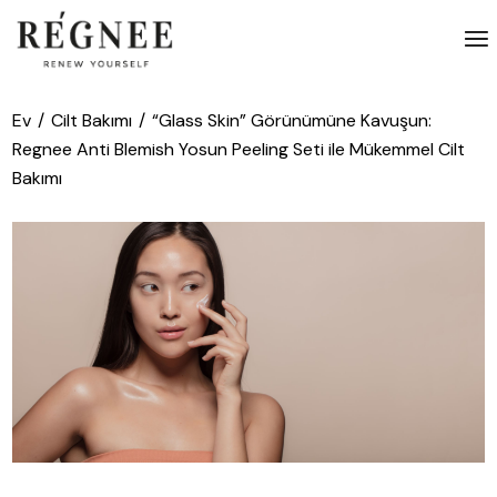
İçeriğe
atla
Ev
Cilt Bakımı
“Glass Skin” Görünümüne Kavuşun:
Regnee Anti Blemish Yosun Peeling Seti ile Mükemmel Cilt
Bakımı