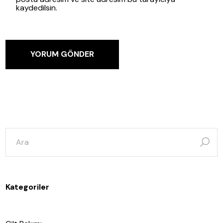
kaydedilsin.
YORUM GÖNDER
şunun
için
ara:
Kategoriler