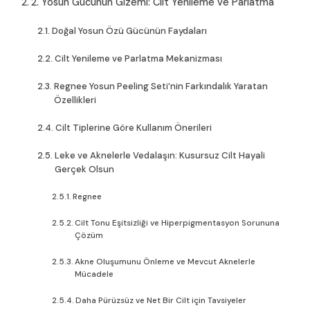
2. Yosun Gücünün Gizemi: Cilt Yenileme ve Parlatma
Doğal Yosun Özü Gücünün Faydaları
Cilt Yenileme ve Parlatma Mekanizması
Regnee Yosun Peeling Seti’nin Farkındalık Yaratan
Özellikleri
Cilt Tiplerine Göre Kullanım Önerileri
Leke ve Aknelerle Vedalaşın: Kusursuz Cilt Hayali
Gerçek Olsun
Regnee
Cilt Tonu Eşitsizliği ve Hiperpigmentasyon Sorununa
Çözüm
Akne Oluşumunu Önleme ve Mevcut Aknelerle
Mücadele
Daha Pürüzsüz ve Net Bir Cilt için Tavsiyeler