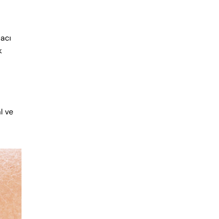
ğacı
k
l ve
,