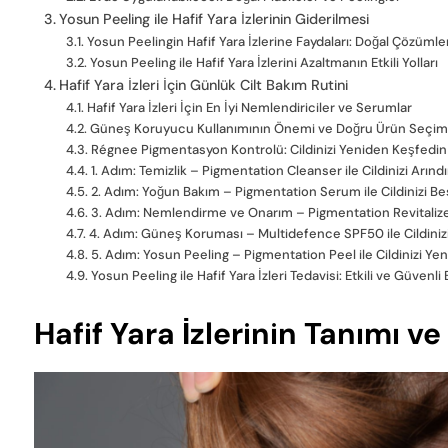
Yosun Peeling ile Hafif Yara İzlerinin Giderilmesi
Yosun Peelingin Hafif Yara İzlerine Faydaları: Doğal Çözümle
Yosun Peeling ile Hafif Yara İzlerini Azaltmanın Etkili Yolları
Hafif Yara İzleri İçin Günlük Cilt Bakım Rutini
Hafif Yara İzleri İçin En İyi Nemlendiriciler ve Serumlar
Güneş Koruyucu Kullanımının Önemi ve Doğru Ürün Seçim
Régnee Pigmentasyon Kontrolü: Cildinizi Yeniden Keşfedin
1. Adım: Temizlik – Pigmentation Cleanser ile Cildinizi Arındı
2. Adım: Yoğun Bakım – Pigmentation Serum ile Cildinizi Be
3. Adım: Nemlendirme ve Onarım – Pigmentation Revitalizer 
4. Adım: Güneş Koruması – Multidefence SPF50 ile Cildini
5. Adım: Yosun Peeling – Pigmentation Peel ile Cildinizi Yen
Yosun Peeling ile Hafif Yara İzleri Tedavisi: Etkili ve Güvenl
Hafif Yara İzlerinin Tanımı v