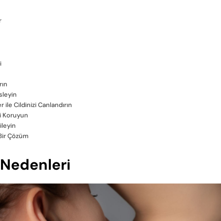
r
i
rın
sleyin
ile Cildinizi Canlandırın
zi Koruyun
ileyin
i Bir Çözüm
e Nedenleri