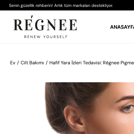
Senin güzellik rehberin! Artık tüm markaları destekliyor.
ANASAYF
Ev
Cilt Bakımı
Hafif Yara İzleri Tedavisi: Régnee Pigm