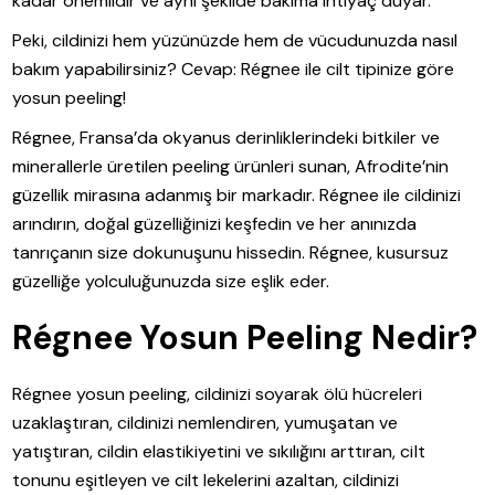
kadar önemlidir ve aynı şekilde bakıma ihtiyaç duyar.
Peki, cildinizi hem yüzünüzde hem de vücudunuzda nasıl
bakım yapabilirsiniz? Cevap: Régnee ile cilt tipinize göre
yosun peeling!
Régnee, Fransa’da okyanus derinliklerindeki bitkiler ve
minerallerle üretilen peeling ürünleri sunan, Afrodite’nin
güzellik mirasına adanmış bir markadır. Régnee ile cildinizi
arındırın, doğal güzelliğinizi keşfedin ve her anınızda
tanrıçanın size dokunuşunu hissedin. Régnee, kusursuz
güzelliğe yolculuğunuzda size eşlik eder.
Régnee Yosun Peeling Nedir?
Régnee yosun peeling, cildinizi soyarak ölü hücreleri
uzaklaştıran, cildinizi nemlendiren, yumuşatan ve
yatıştıran, cildin elastikiyetini ve sıkılığını arttıran, cilt
tonunu eşitleyen ve cilt lekelerini azaltan, cildinizi