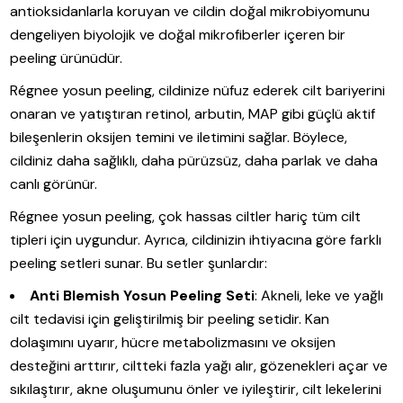
antioksidanlarla koruyan ve cildin doğal mikrobiyomunu
dengeliyen biyolojik ve doğal mikrofiberler içeren bir
peeling ürünüdür.
Régnee yosun peeling, cildinize nüfuz ederek cilt bariyerini
onaran ve yatıştıran retinol, arbutin, MAP gibi güçlü aktif
bileşenlerin oksijen temini ve iletimini sağlar. Böylece,
cildiniz daha sağlıklı, daha pürüzsüz, daha parlak ve daha
canlı görünür.
Régnee yosun peeling, çok hassas ciltler hariç tüm cilt
tipleri için uygundur. Ayrıca, cildinizin ihtiyacına göre farklı
peeling setleri sunar. Bu setler şunlardır:
Anti Blemish Yosun Peeling Seti
: Akneli, leke ve yağlı
cilt tedavisi için geliştirilmiş bir peeling setidir. Kan
dolaşımını uyarır, hücre metabolizmasını ve oksijen
desteğini arttırır, ciltteki fazla yağı alır, gözenekleri açar ve
sıkılaştırır, akne oluşumunu önler ve iyileştirir, cilt lekelerini