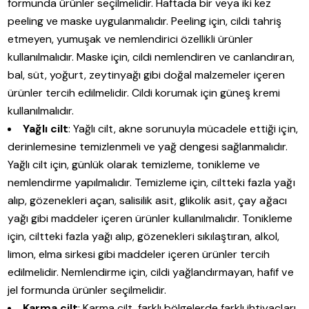
formunda ürünler seçilmelidir. Haftada bir veya iki kez
peeling ve maske uygulanmalıdır. Peeling için, cildi tahriş
etmeyen, yumuşak ve nemlendirici özellikli ürünler
kullanılmalıdır. Maske için, cildi nemlendiren ve canlandıran,
bal, süt, yoğurt, zeytinyağı gibi doğal malzemeler içeren
ürünler tercih edilmelidir. Cildi korumak için güneş kremi
kullanılmalıdır.
Yağlı cilt
: Yağlı cilt, akne sorunuyla mücadele ettiği için,
derinlemesine temizlenmeli ve yağ dengesi sağlanmalıdır.
Yağlı cilt için, günlük olarak temizleme, tonikleme ve
nemlendirme yapılmalıdır. Temizleme için, ciltteki fazla yağı
alıp, gözenekleri açan, salisilik asit, glikolik asit, çay ağacı
yağı gibi maddeler içeren ürünler kullanılmalıdır. Tonikleme
için, ciltteki fazla yağı alıp, gözenekleri sıkılaştıran, alkol,
limon, elma sirkesi gibi maddeler içeren ürünler tercih
edilmelidir. Nemlendirme için, cildi yağlandırmayan, hafif ve
jel formunda ürünler seçilmelidir.
Karma cilt
: Karma cilt, farklı bölgelerde farklı ihtiyaçları