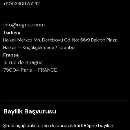
+905330975232
info@regnee.com
Türkiye
Halkalı Merkez Mh. Dereboyu Cd. No: 56/9 Balcon Plaza
Halkalı — Küçükçekmece / İstanbul
Fransa
16 rue de Birague
75004 Paris – FRANCE
Bayilik Başvurusu
Şimdi aşağıdaki formu doldurarak kârlı Régne bayileri