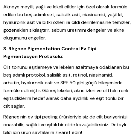
Akneye meyilli, yağlı ve lekeli ciltler için özel olarak formüle
edilen bu beş adımlı set, salisilik asit, niasinamid, yeşil kil,
hyaluronik asit ve bitki özleri ile cildi derinlemesine temizler,
gözenekleri sıkılaştırır, sebum üretimini dengeler ve akne
oluşumunu engeller.
3. Régnee Pigmentation Control Ev Tipi
Pigmentasyon Protokolü:
Cilt tonunu eşitlemeye ve lekeleri azaltmaya odaklanan bu
beş adımlı protokol, salisilik asit, retinol, niasinamid,
arbutin, hyaluronik asit ve SPF 50 gibi güçlü bileşenlerle
formüle edilmiştir. Güneş lekeleri, akne izleri ve ciltteki renk
eşitsizliklerini hedef alarak daha aydınlık ve eşit tonlu bir
cilt sağlar.
Régnee’nin ev tipi peeling ürünleriyle siz de cilt bariyerinizi
onarabilir, sağlıklı ve ışıltılı bir cilde kavuşabilirsiniz. Detaylı
bilgi için ürün sayfalarını ziyaret edin!