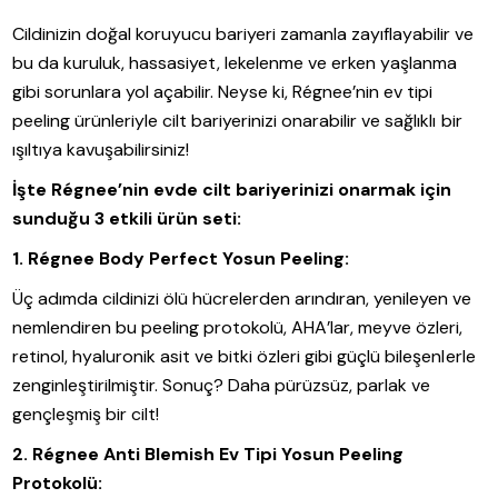
Cildinizin doğal koruyucu bariyeri zamanla zayıflayabilir ve
bu da kuruluk, hassasiyet, lekelenme ve erken yaşlanma
gibi sorunlara yol açabilir. Neyse ki, Régnee’nin ev tipi
peeling ürünleriyle cilt bariyerinizi onarabilir ve sağlıklı bir
ışıltıya kavuşabilirsiniz!
İşte Régnee’nin evde cilt bariyerinizi onarmak için
sunduğu 3 etkili ürün seti:
1. Régnee Body Perfect Yosun Peeling:
Üç adımda cildinizi ölü hücrelerden arındıran, yenileyen ve
nemlendiren bu peeling protokolü, AHA’lar, meyve özleri,
retinol, hyaluronik asit ve bitki özleri gibi güçlü bileşenlerle
zenginleştirilmiştir. Sonuç? Daha pürüzsüz, parlak ve
gençleşmiş bir cilt!
2. Régnee Anti Blemish Ev Tipi Yosun Peeling
Protokolü: