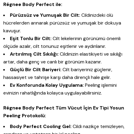
Régnee Body Perfect ile:
Pürüzsüz ve Yumuşak Bir Cilt:
Cildinizdeki ölü
hücrelerden arınarak pürüzsüz ve yumuşak bir dokuya
kavuşur.
Eşit Tonlu Bir Cilt:
Cilt lekelerinin görünümü önemli
ölçüde azalır, cilt tonunuz eşitlenir ve aydınlanır.
Artırılmış Cilt Sıkılığı:
Cildinizin elastikiyeti ve sıkılığı
artar, daha genç ve canlı bir görünüm kazanır.
Güçlü Bir Cilt Bariyeri:
Cilt bariyeriniz güçlenir,
hassasiyet ve tahrişe karşı daha dirençli hale gelir.
Ev Konforunda Kolay Uygulama:
Peeling işlemini
evinizin rahatlığında kolayca uygulayabilirsiniz.
Régnee Body Perfect Tüm Vücut İçin Ev Tipi Yosun
Peeling Protokolü:
Body Perfect Cooling Gel:
Cildi nazikçe temizleyen,