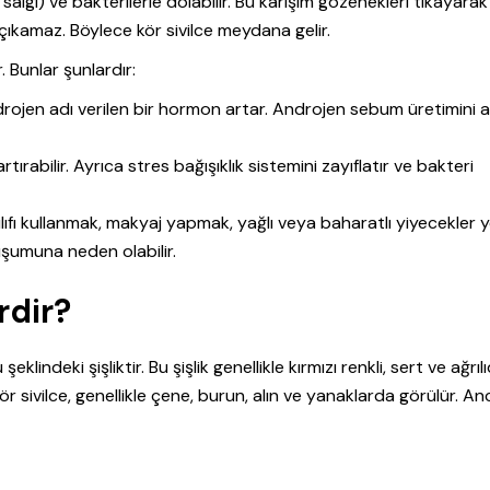
algı) ve bakterilerle dolabilir. Bu karışım gözenekleri tıkayarak
çıkamaz. Böylece kör sivilce meydana gelir.
. Bunlar şunlardır:
ojen adı verilen bir hormon artar. Androjen sebum üretimini ar
ırabilir. Ayrıca stres bağışıklık sistemini zayıflatır ve bakteri
 kılıfı kullanmak, makyaj yapmak, yağlı veya baharatlı yiyecekler
oluşumuna neden olabilir.
rdir?
klindeki şişliktir. Bu şişlik genellikle kırmızı renkli, sert ve ağrılıd
r sivilce, genellikle çene, burun, alın ve yanaklarda görülür. A