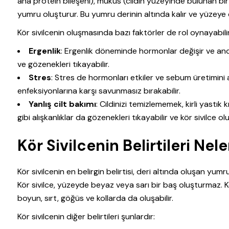
ana protein bileşeni), mukus (cildin yüzeyinde bulunan bir s
yumru oluşturur. Bu yumru derinin altında kalır ve yüzeye 
Kör sivilcenin oluşmasında bazı faktörler de rol oynayabilir
Ergenlik
: Ergenlik döneminde hormonlar değişir ve andr
ve gözenekleri tıkayabilir.
Stres
: Stres de hormonları etkiler ve sebum üretimini art
enfeksiyonlarına karşı savunmasız bırakabilir.
Yanlış cilt bakımı
: Cildinizi temizlememek, kirli yastık
gibi alışkanlıklar da gözenekleri tıkayabilir ve kör sivilce 
Kör Sivilcenin Belirtileri Nele
Kör sivilcenin en belirgin belirtisi, deri altında oluşan yumru şe
Kör sivilce, yüzeyde beyaz veya sarı bir baş oluşturmaz. Kö
boyun, sırt, göğüs ve kollarda da oluşabilir.
Kör sivilcenin diğer belirtileri şunlardır: