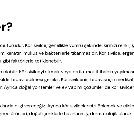
er?
e türüdür. Kör sivilce, genellikle yumru şeklinde, kırmızı renkli, ş
um, keratin, mukus ve bakterilerle tıkanmasıdır. Kör sivilce, ergen
ibi faktörlerle tetiklenebilir.
en olabilir. Kör sivilceyi sıkmak veya patlatmak iltihabın yayılmas
ilde tedavi edilmesi gerekir. Kör sivilcenin tedavisi için medikal
ilir. Ayrıca doğal yöntemler ve ev yapımı çözümler de kör sivilce
kkında bilgi vereceğiz. Ayrıca kör sivilcelerinizi önlemek ve cildin
ee ürünleri, doğal içeriklerle hazırlanmış, dermatolojik olarak