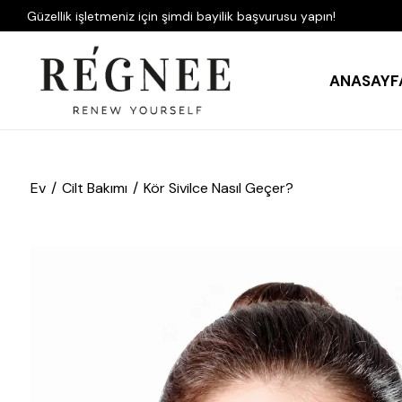
Güzellik işletmeniz için şimdi bayilik başvurusu yapın!
ANASAYF
Ev
Cilt Bakımı
Kör Sivilce Nasıl Geçer?