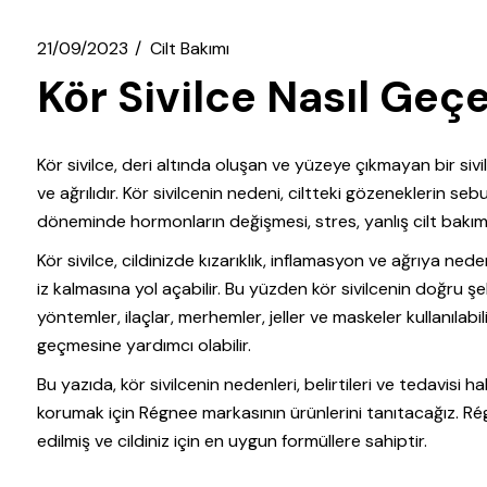
21/09/2023
Cilt Bakımı
Kör Sivilce Nasıl Geç
Kör sivilce, deri altında oluşan ve yüzeye çıkmayan bir sivilc
ve ağrılıdır. Kör sivilcenin nedeni, ciltteki gözeneklerin seb
döneminde hormonların değişmesi, stres, yanlış cilt bakımı g
Kör sivilce, cildinizde kızarıklık, inflamasyon ve ağrıya ned
iz kalmasına yol açabilir. Bu yüzden kör sivilcenin doğru şek
yöntemler, ilaçlar, merhemler, jeller ve maskeler kullanılab
geçmesine yardımcı olabilir.
Bu yazıda, kör sivilcenin nedenleri, belirtileri ve tedavisi ha
korumak için Régnee markasının ürünlerini tanıtacağız. Régn
edilmiş ve cildiniz için en uygun formüllere sahiptir.