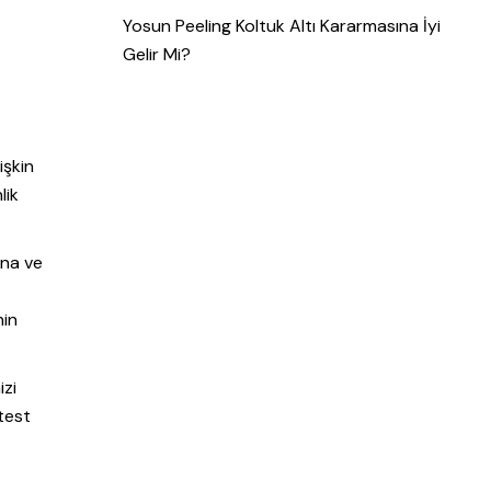
Yosun Peeling Koltuk Altı Kararmasına İyi
Gelir Mi?
işkin
lik
ına ve
nin
izi
 test