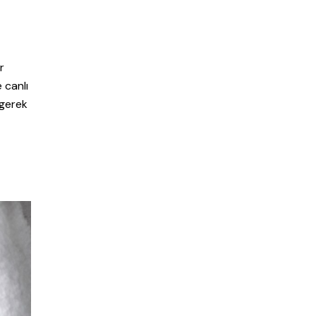
r
 canlı
 gerek