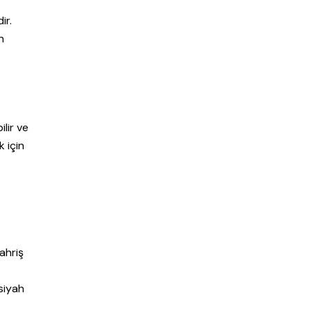
ir.
n
ilir ve
 için
ahriş
 siyah