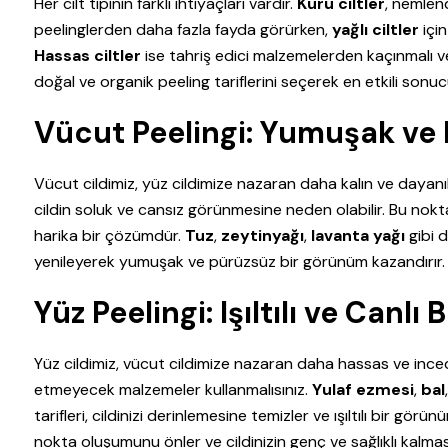
Her cilt tipinin farklı ihtiyaçları vardır.
Kuru ciltler
, nemlend
peelinglerden daha fazla fayda görürken,
yağlı ciltler
için
Hassas ciltler
ise tahriş edici malzemelerden kaçınmalı ve
doğal ve organik peeling tariflerini seçerek en etkili sonucu
Vücut Peelingi: Yumuşak ve P
Vücut cildimiz, yüz cildimize nazaran daha kalın ve dayanıkl
cildin soluk ve cansız görünmesine neden olabilir. Bu nokt
harika bir çözümdür.
Tuz
,
zeytinyağı
,
lavanta yağı
gibi d
yenileyerek yumuşak ve pürüzsüz bir görünüm kazandırır.
Yüz Peelingi: Işıltılı ve Canl
Yüz cildimiz, vücut cildimize nazaran daha hassas ve inced
etmeyecek malzemeler kullanmalısınız.
Yulaf ezmesi
,
bal
tarifleri, cildinizi derinlemesine temizler ve ışıltılı bir gö
nokta oluşumunu önler ve cildinizin genç ve sağlıklı kalması