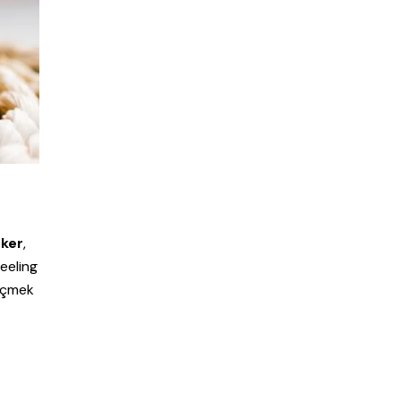
ker
,
peeling
seçmek