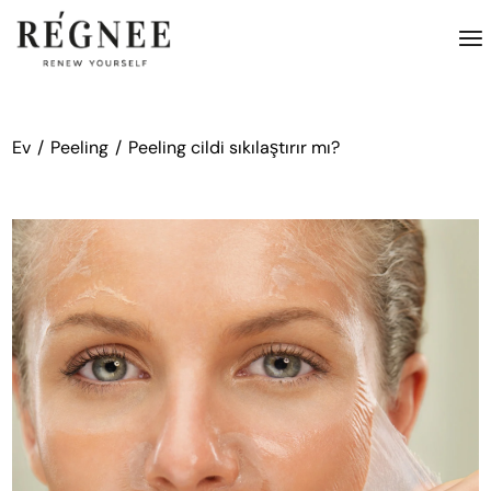
İçeriğe
atla
Ev
Peeling
Peeling cildi sıkılaştırır mı?