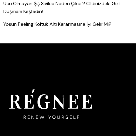
Ucu Olmayan Şiş Sivilce Neden Çıkar? Cildinizdeki Gizli
Düşmanı Keşfedin!
Yosun Peeling Koltuk Altı Kararmasına İyi Gelir Mi?