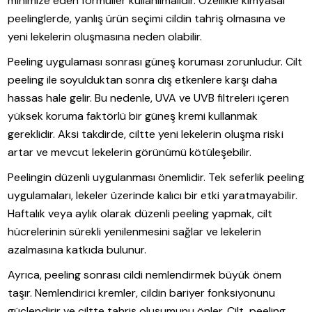
minimize eden formüller kullanılmalıdır. Özellikle kimyasal
peelinglerde, yanlış ürün seçimi cildin tahriş olmasına ve
yeni lekelerin oluşmasına neden olabilir.
Peeling uygulaması sonrası güneş koruması zorunludur. Cilt
peeling ile soyulduktan sonra dış etkenlere karşı daha
hassas hale gelir. Bu nedenle, UVA ve UVB filtreleri içeren
yüksek koruma faktörlü bir güneş kremi kullanmak
gereklidir. Aksi takdirde, ciltte yeni lekelerin oluşma riski
artar ve mevcut lekelerin görünümü kötüleşebilir.
Peelingin düzenli uygulanması önemlidir. Tek seferlik peeling
uygulamaları, lekeler üzerinde kalıcı bir etki yaratmayabilir.
Haftalık veya aylık olarak düzenli peeling yapmak, cilt
hücrelerinin sürekli yenilenmesini sağlar ve lekelerin
azalmasına katkıda bulunur.
Ayrıca, peeling sonrası cildi nemlendirmek büyük önem
taşır. Nemlendirici kremler, cildin bariyer fonksiyonunu
güçlendirir ve ciltte tahriş oluşumunu önler. Cilt, peeling