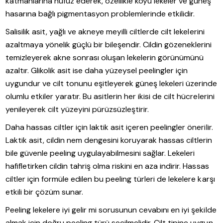
katmanlarına nüfuz ederek, özellikle koyu lekeler ve güneş
hasarına bağlı pigmentasyon problemlerinde etkilidir.
Salisilik asit, yağlı ve akneye meyilli ciltlerde cilt lekelerini
azaltmaya yönelik güçlü bir bileşendir. Cildin gözeneklerini
temizleyerek akne sonrası oluşan lekelerin görünümünü
azaltır. Glikolik asit ise daha yüzeysel peelingler için
uygundur ve cilt tonunu eşitleyerek güneş lekeleri üzerinde
olumlu etkiler yaratır. Bu asitlerin her ikisi de cilt hücrelerini
yenileyerek cilt yüzeyini pürüzsüzleştirir.
Daha hassas ciltler için laktik asit içeren peelingler önerilir.
Laktik asit, cildin nem dengesini koruyarak hassas ciltlerin
bile güvenle peeling uygulayabilmesini sağlar. Lekeleri
hafifletirken cildin tahriş olma riskini en aza indirir. Hassas
ciltler için formüle edilen bu peeling türleri de lekelere karşı
etkili bir çözüm sunar.
Peeling lekelere iyi gelir mi sorusunun cevabını en iyi şekilde
almak için doğru peeling türü seçilmelidir. Cilt tipine uygun