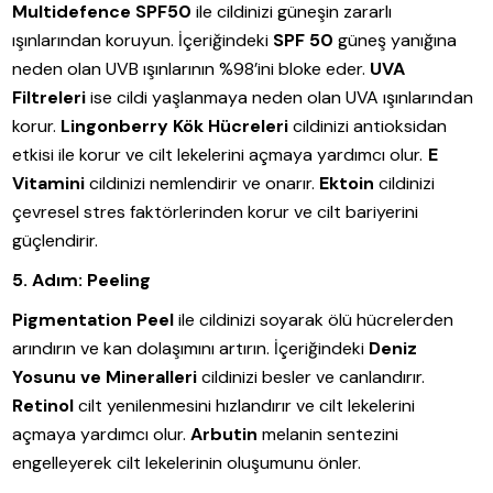
Multidefence SPF50
ile cildinizi güneşin zararlı
ışınlarından koruyun. İçeriğindeki
SPF 50
güneş yanığına
neden olan UVB ışınlarının %98’ini bloke eder.
UVA
Filtreleri
ise cildi yaşlanmaya neden olan UVA ışınlarından
korur.
Lingonberry Kök Hücreleri
cildinizi antioksidan
etkisi ile korur ve cilt lekelerini açmaya yardımcı olur.
E
Vitamini
cildinizi nemlendirir ve onarır.
Ektoin
cildinizi
çevresel stres faktörlerinden korur ve cilt bariyerini
güçlendirir.
5. Adım: Peeling
Pigmentation Peel
ile cildinizi soyarak ölü hücrelerden
arındırın ve kan dolaşımını artırın. İçeriğindeki
Deniz
Yosunu ve Mineralleri
cildinizi besler ve canlandırır.
Retinol
cilt yenilenmesini hızlandırır ve cilt lekelerini
açmaya yardımcı olur.
Arbutin
melanin sentezini
engelleyerek cilt lekelerinin oluşumunu önler.