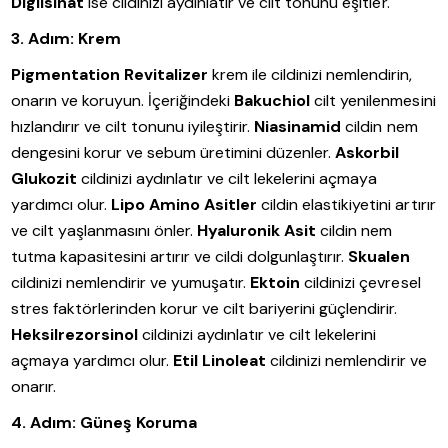
Diglisinat
ise cildinizi aydınlatır ve cilt tonunu eşitler.
3. Adım: Krem
Pigmentation Revitalizer
krem ile cildinizi nemlendirin,
onarın ve koruyun. İçeriğindeki
Bakuchiol
cilt yenilenmesini
hızlandırır ve cilt tonunu iyileştirir.
Niasinamid
cildin nem
dengesini korur ve sebum üretimini düzenler.
Askorbil
Glukozit
cildinizi aydınlatır ve cilt lekelerini açmaya
yardımcı olur.
Lipo Amino Asitler
cildin elastikiyetini artırır
ve cilt yaşlanmasını önler.
Hyaluronik Asit
cildin nem
tutma kapasitesini artırır ve cildi dolgunlaştırır.
Skualen
cildinizi nemlendirir ve yumuşatır.
Ektoin
cildinizi çevresel
stres faktörlerinden korur ve cilt bariyerini güçlendirir.
Heksilrezorsinol
cildinizi aydınlatır ve cilt lekelerini
açmaya yardımcı olur.
Etil Linoleat
cildinizi nemlendirir ve
onarır.
4. Adım: Güneş Koruma