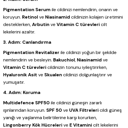
Pigmentation Serum
ile cildinizi nemlendirin, onarın ve
koruyun.
Retinol
ve
Niasinamid
cildinizin kolajen üretimini
desteklerken,
Arbutin
ve
Vitamin C türevleri
cilt
lekelerini azaltır.
3. Adım: Canlandırma
Pigmentation Revitalizer
ile cildinizi yoğun bir şekilde
nemlendirin ve besleyin.
Bakuchiol
,
Niasinamid
ve
Vitamin C türevleri
cildinizin tonunu iyileştirirken,
Hyaluronik Asit
ve
Skualen
cildinizi dolgunlaştırır ve
yumuşatır.
4. Adım: Koruma
Multidefence SPF50
ile cildinizi güneşin zararlı
ışınlarından koruyun.
SPF 50
ve
UVA Filtreleri
cildi güneş
yanığı ve yaşlanma belirtilerine karşı korurken,
Lingonberry Kök Hücreleri
ve
E Vitamini
cilt lekelerini