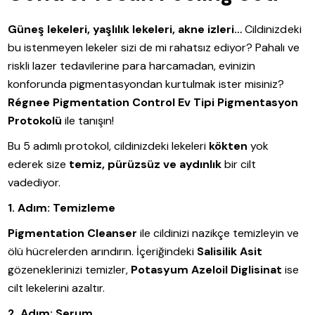
Güneş lekeleri, yaşlılık lekeleri, akne izleri…
Cildinizdeki
bu istenmeyen lekeler sizi de mi rahatsız ediyor? Pahalı ve
riskli lazer tedavilerine para harcamadan, evinizin
konforunda pigmentasyondan kurtulmak ister misiniz?
Régnee Pigmentation Control Ev Tipi Pigmentasyon
Protokolü
ile tanışın!
Bu 5 adımlı protokol, cildinizdeki lekeleri
kökten
yok
ederek size
temiz, pürüzsüz ve aydınlık
bir cilt
vadediyor.
1. Adım: Temizleme
Pigmentation Cleanser
ile cildinizi nazikçe temizleyin ve
ölü hücrelerden arındırın. İçeriğindeki
Salisilik Asit
gözeneklerinizi temizler,
Potasyum Azeloil Diglisinat
ise
cilt lekelerini azaltır.
2. Adım: Serum