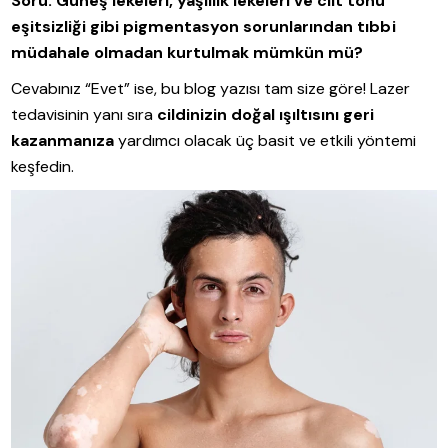
Soru:
Güneş lekeleri, yaşlılık lekeleri ve cilt tonu
eşitsizliği gibi
pigmentasyon
sorunlarından
tıbbi
müdahale olmadan kurtulmak mümkün mü?
Cevabınız “Evet” ise, bu blog yazısı tam size göre! Lazer
tedavisinin yanı sıra
cildinizin doğal ışıltısını geri
kazanmanıza
yardımcı olacak üç basit ve etkili yöntemi
keşfedin.