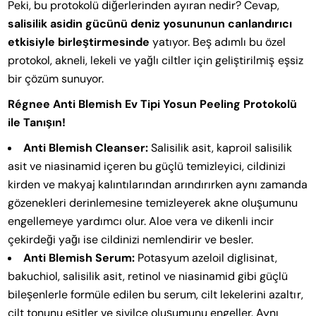
Peki, bu protokolü diğerlerinden ayıran nedir? Cevap,
salisilik asidin gücünü deniz yosununun canlandırıcı
etkisiyle birleştirmesinde
yatıyor. Beş adımlı bu özel
protokol, akneli, lekeli ve yağlı ciltler için geliştirilmiş eşsiz
bir çözüm sunuyor.
Régnee Anti Blemish Ev Tipi Yosun Peeling Protokolü
ile Tanışın!
Anti Blemish Cleanser:
Salisilik asit, kaproil salisilik
asit ve niasinamid içeren bu güçlü temizleyici, cildinizi
kirden ve makyaj kalıntılarından arındırırken aynı zamanda
gözenekleri derinlemesine temizleyerek akne oluşumunu
engellemeye yardımcı olur. Aloe vera ve dikenli incir
çekirdeği yağı ise cildinizi nemlendirir ve besler.
Anti Blemish Serum:
Potasyum azeloil diglisinat,
bakuchiol, salisilik asit, retinol ve niasinamid gibi güçlü
bileşenlerle formüle edilen bu serum, cilt lekelerini azaltır,
cilt tonunu eşitler ve sivilce oluşumunu engeller. Aynı