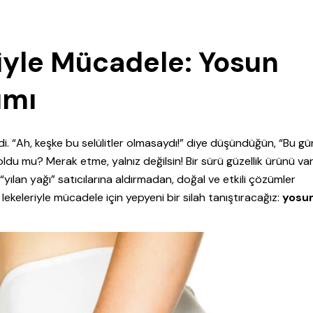
eriyle Mücadele: Yosun
ımı
rdi. “Ah, keşke bu selülitler olmasaydı!” diye düşündüğün, “Bu g
 oldu mu? Merak etme, yalnız değilsin! Bir sürü güzellik ürünü v
yılan yağı” satıcılarına aldırmadan, doğal ve etkili çözümler
lekeleriyle mücadele için yepyeni bir silah tanıştıracağız:
yosu