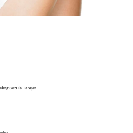
ling Seti ile Tanışın
emler