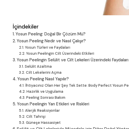
İçindekiler
Yosun Peeling: Doğal Bir Çözüm Mü?
Yosun Peeling Nedir ve Nasıl Çalışır?
Yosun Türleri ve Faydaları
Yosun Peelingin Cilt Üzerindeki Etkileri
Yosun Peelingin Selülit ve Cilt Lekeleri Üzerindeki Faydaları
Selülit Azaltma
Cilt Lekelerini Açma
Yosun Peeling Nasıl Yapılır?
İhtiyacınız Olan Her Şey Tek Sette: Body Perfect Yosun Pee
Hazırlık ve Uygulama
Peeling Sonrası Bakım
Yosun Peelingin Yan Etkileri ve Riskleri
Alerjik Reaksiyonlar
Cilt Tahrişi
Güneşe Hassasiyet
Selülit ve Cilt Lekeleriyle Mücadele için Diğer Doğal Yönt