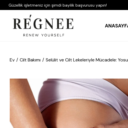
Güzellik işletmeniz için şimdi bayilik başvurusu yapın!
ANASAYF
Ev
Cilt Bakımı
Selülit ve Cilt Lekeleriyle Mücadele: Yos