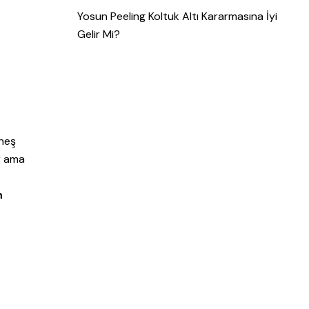
Yosun Peeling Koltuk Altı Kararmasına İyi
Gelir Mi?
üneş
ar ama
n