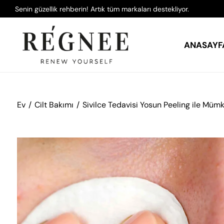
Senin güzellik rehberin! Artık tüm markaları destekliyor.
ANASAYF
Ev
Cilt Bakımı
Sivilce Tedavisi Yosun Peeling ile Mü