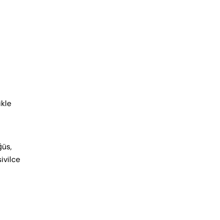
ikle
ğüs,
ivilce