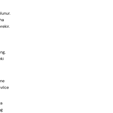
lunur.
aha
rekir.
ing,
eki
kne
ivilce
ra
ng