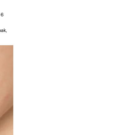
-6
r
mak,