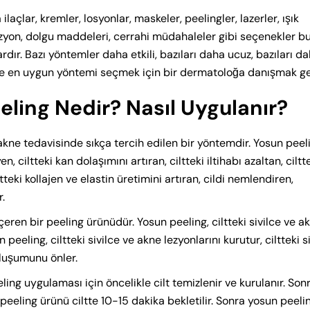
açlar, kremler, losyonlar, maskeler, peelingler, lazerler, ışık
zyon, dolgu maddeleri, cerrahi müdahaleler gibi seçenekler bu
rdır. Bazı yöntemler daha etkili, bazıları daha ucuz, bazıları d
inde en uygun yöntemi seçmek için bir dermatoloğa danışmak ge
eling Nedir? Nasıl Uygulanır?
 akne tedavisinde sıkça tercih edilen bir yöntemdir. Yosun peel
en, ciltteki kan dolaşımını artıran, ciltteki iltihabı azaltan, ciltt
ltteki kollajen ve elastin üretimini artıran, cildi nemlendiren,
.
çeren bir peeling ürünüdür. Yosun peeling, ciltteki sivilce ve a
eeling, ciltteki sivilce ve akne lezyonlarını kurutur, ciltteki s
 oluşumunu önler.
ling uygulaması için öncelikle cilt temizlenir ve kurulanır. Son
peeling ürünü ciltte 10-15 dakika bekletilir. Sonra yosun peeli