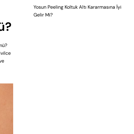
Yosun Peeling Koltuk Altı Kararmasına İyi
Gelir Mi?
ü?
mü?
ivilce
ve