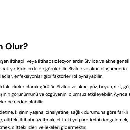
n Olur?
an iltihaplı veya iltihapsız lezyonlardır. Sivilce ve akne genell
ncak yetişkinlerde de görülebilir. Sivilce ve akne oluşumunda
açlar, enfeksiyonlar gibi faktörler rol oynayabilir.
noktalı lekeler olarak görülür. Sivilce ve akne, yüz, boyun, sırt, gö
kişinin görünümünü ve özgüvenini olumsuz etkileyebilir. Ayrıca s
zlerine neden olabilir.
ddetine, kişinin yaşına, cinsiyetine, sağlık durumuna göre farklı
 ciltteki iltihabı azaltmak, ciltteki yağ üretimini dengelemek,
mek, ciltteki izleri ve lekeleri gidermektir.