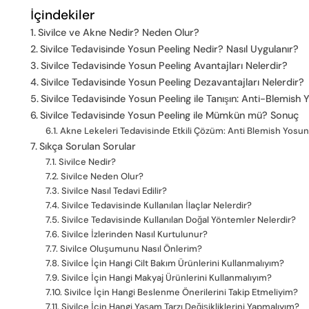
İçindekiler
Sivilce ve Akne Nedir? Neden Olur?
Sivilce Tedavisinde Yosun Peeling Nedir? Nasıl Uygulanır?
Sivilce Tedavisinde Yosun Peeling Avantajları Nelerdir?
Sivilce Tedavisinde Yosun Peeling Dezavantajları Nelerdir?
Sivilce Tedavisinde Yosun Peeling ile Tanışın: Anti-Blemish 
Sivilce Tedavisinde Yosun Peeling ile Mümkün mü? Sonuç
Akne Lekeleri Tedavisinde Etkili Çözüm: Anti Blemish Yosun
Sıkça Sorulan Sorular
Sivilce Nedir?
Sivilce Neden Olur?
Sivilce Nasıl Tedavi Edilir?
Sivilce Tedavisinde Kullanılan İlaçlar Nelerdir?
Sivilce Tedavisinde Kullanılan Doğal Yöntemler Nelerdir?
Sivilce İzlerinden Nasıl Kurtulunur?
Sivilce Oluşumunu Nasıl Önlerim?
Sivilce İçin Hangi Cilt Bakım Ürünlerini Kullanmalıyım?
Sivilce İçin Hangi Makyaj Ürünlerini Kullanmalıyım?
Sivilce İçin Hangi Beslenme Önerilerini Takip Etmeliyim?
Sivilce İçin Hangi Yaşam Tarzı Değişikliklerini Yapmalıyım?