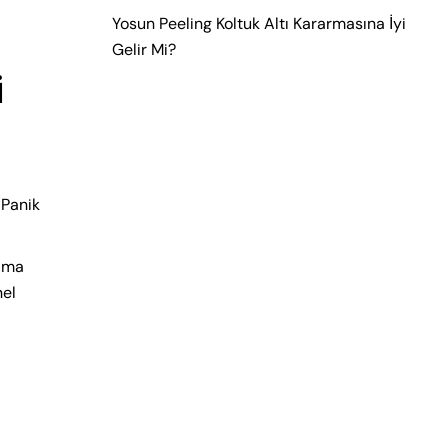
Yosun Peeling Koltuk Altı Kararmasına İyi
Gelir Mi?
i
 Panik
 ama
nel