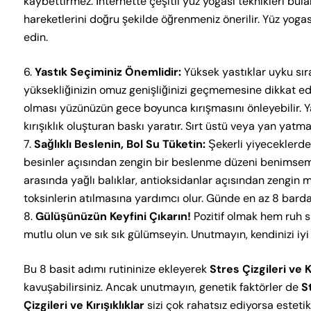
kaybettirmez. İnternette çeşitli yüz yogası teknikleri bula
hareketlerini doğru şekilde öğrenmeniz önerilir. Yüz yog
edin.
Yastık Seçiminiz Önemlidir:
Yüksek yastıklar uyku sıra
yüksekliğinizin omuz genişliğinizi geçmemesine dikkat edi
olması yüzünüzün gece boyunca kırışmasını önleyebilir.
kırışıklık oluşturan baskı yaratır. Sırt üstü veya yan yatma
Sağlıklı Beslenin, Bol Su Tüketin:
Şekerli yiyeceklerde
besinler açısından zengin bir beslenme düzeni benimsemek g
arasında yağlı balıklar, antioksidanlar açısından zengin m
toksinlerin atılmasına yardımcı olur. Günde en az 8 bard
Gülüşünüzün Keyfini Çıkarın!
Pozitif olmak hem ruh sa
mutlu olun ve sık sık gülümseyin. Unutmayın, kendinizi iyi 
Bu 8 basit adımı rutininize ekleyerek
Stres Çizgileri ve Kı
kavuşabilirsiniz. Ancak unutmayın, genetik faktörler de
St
Çizgileri ve Kırışıklıklar
sizi çok rahatsız ediyorsa estet