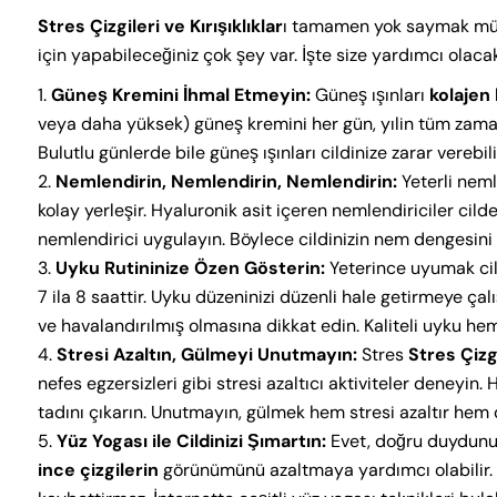
Stres Çizgileri ve Kırışıklıklar
ı tamamen yok saymak mü
için yapabileceğiniz çok şey var. İşte size yardımcı olaca
Güneş Kremini İhmal Etmeyin:
Güneş ışınları
kolajen
veya daha yüksek) güneş kremini her gün, yılin tüm zaman
Bulutlu günlerde bile güneş ışınları cildinize zarar verebil
Nemlendirin, Nemlendirin, Nemlendirin:
Yeterli neml
kolay yerleşir. Hyaluronik asit içeren nemlendiriciler cil
nemlendirici uygulayın. Böylece cildinizin nem dengesini
Uyku Rutininize Özen Gösterin:
Yeterince uyumak cili
7 ila 8 saattir. Uyku düzeninizi düzenli hale getirmeye ça
ve havalandırılmış olmasına dikkat edin. Kaliteli uyku hem 
Stresi Azaltın, Gülmeyi Unutmayın:
Stres
Stres Çizgi
nefes egzersizleri gibi stresi azaltıcı aktiviteler deneyin.
tadını çıkarın. Unutmayın, gülmek hem stresi azaltır hem d
Yüz Yogası ile Cildinizi Şımartın:
Evet, doğru duydunuz!
ince çizgilerin
görünümünü azaltmaya yardımcı olabilir.