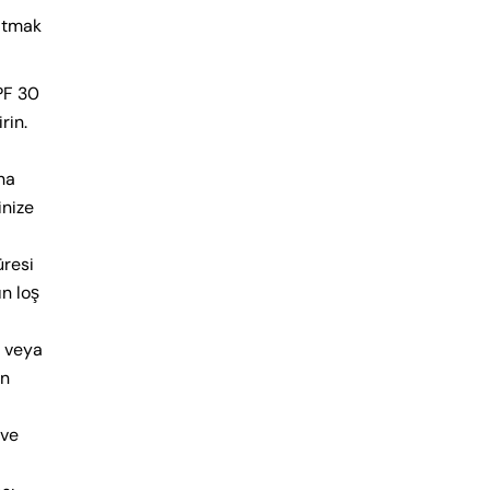
ltmak
PF 30
rin.
ha
inize
üresi
ın loş
n veya
ın
 ve