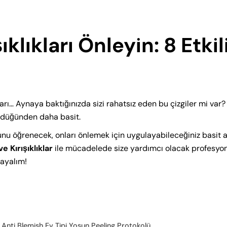
ıklıkları Önleyin: 8 Etkil
ları… Aynaya baktığınızda sizi rahatsız eden bu çizgiler mi var?
ndüğünden daha basit.
ğunu öğrenecek, onları önlemek için uygulayabileceğiniz basit
ve Kırışıklıklar
ile mücadelede size yardımcı olacak profesyo
layalım!
e Anti Blemish Ev Tipi Yosun Peeling Protokolü