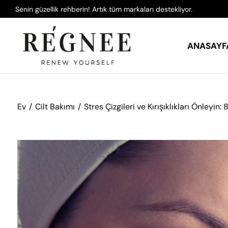
Senin güzellik rehberin! Artık tüm markaları destekliyor.
ANASAYF
Ev
Cilt Bakımı
Stres Çizgileri ve Kırışıklıkları Önleyin: