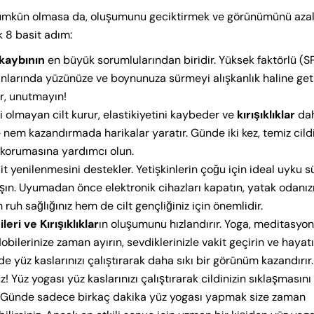
mkün olmasa da, oluşumunu geciktirmek ve görünümünü aza
k 8 basit adım:
 kaybının
en büyük sorumlularından biridir. Yüksek faktörlü (S
larında yüzünüze ve boynunuza sürmeyi alışkanlık haline geti
ir, unutmayın!
i olmayan cilt kurur, elastikiyetini kaybeder ve
kırışıklıklar
da
de nem kazandırmada harikalar yaratır. Günde iki kez, temiz cild
 korumasına yardımcı olun.
t yenilenmesini destekler. Yetişkinlerin çoğu için ideal uyku s
lışın. Uyumadan önce elektronik cihazları kapatın, yatak odanız
ruh sağlığınız hem de cilt gençliğiniz için önemlidir.
leri ve Kırışıklıklar
ın oluşumunu hızlandırır. Yoga, meditasyo
 Hobilerinize zaman ayırın, sevdiklerinizle vakit geçirin ve hayat
e yüz kaslarınızı çalıştırarak daha sıkı bir görünüm kazandırır.
 Yüz yogası yüz kaslarınızı çalıştırarak cildinizin sıklaşmasını
 Günde sadece birkaç dakika yüz yogası yapmak size zaman