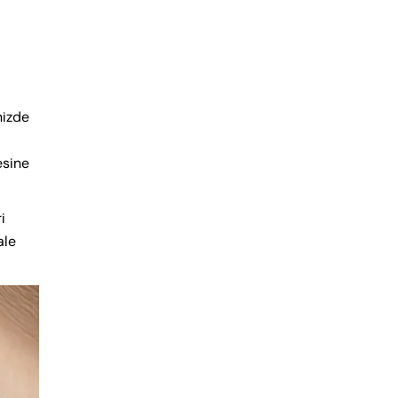
nizde
sine
i
ale