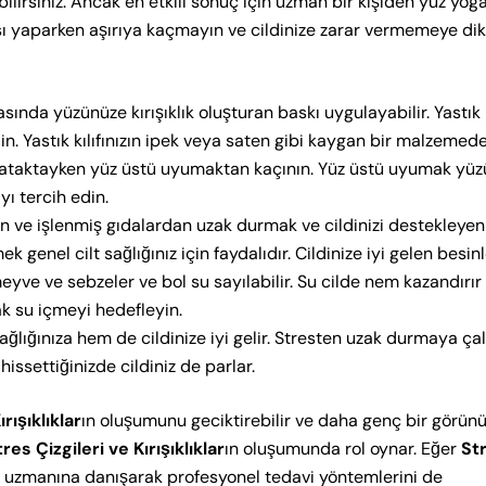
bilirsiniz. Ancak en etkili sonuç için uzman bir kişiden yüz yog
ası yaparken aşırıya kaçmayın ve cildinize zarar vermemeye di
sında yüzünüze kırışıklık oluşturan baskı uygulayabilir. Yastık
n. Yastık kılıfınızın ipek veya saten gibi kaygan bir malzemed
 Yataktayken yüz üstü uyumaktan kaçının. Yüz üstü uyumak yü
yı tercih edin.
n ve işlenmiş gıdalardan uzak durmak ve cildinizi destekleyen
enel cilt sağlığınız için faydalıdır. Cildinize iyi gelen besin
eyve ve sebzeler ve bol su sayılabilir. Su cilde nem kazandırır
ak su içmeyi hedefleyin.
ğlığınıza hem de cildinize iyi gelir. Stresten uzak durmaya çalı
hissettiğinizde cildiniz de parlar.
rışıklıklar
ın oluşumunu geciktirebilir ve daha genç bir görü
res Çizgileri ve Kırışıklıklar
ın oluşumunda rol oynar. Eğer
St
ik uzmanına danışarak profesyonel tedavi yöntemlerini de