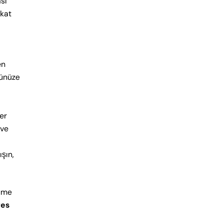
ası
kkat
en
zünüze
ler
 ve
şın,
nüme
res