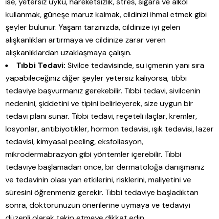
ise, yetersiz uyku, hareketsizlik, stres, sigara ve alkol
kullanmak, güneşe maruz kalmak, cildinizi ihmal etmek gibi
şeyler bulunur. Yaşam tarzınızda, cildinize iyi gelen
alışkanlıkları artırmaya ve cildinize zarar veren
alışkanlıklardan uzaklaşmaya çalışın.
Tıbbi Tedavi:
Sivilce tedavisinde, su içmenin yanı sıra
yapabileceğiniz diğer şeyler yetersiz kalıyorsa, tıbbi
tedaviye başvurmanız gerekebilir. Tıbbi tedavi, sivilcenin
nedenini, şiddetini ve tipini belirleyerek, size uygun bir
tedavi planı sunar. Tıbbi tedavi, reçeteli ilaçlar, kremler,
losyonlar, antibiyotikler, hormon tedavisi, ışık tedavisi, lazer
tedavisi, kimyasal peeling, eksfoliasyon,
mikrodermabrazyon gibi yöntemler içerebilir. Tıbbi
tedaviye başlamadan önce, bir dermatoloğa danışmanız
ve tedavinin olası yan etkilerini, risklerini, maliyetini ve
süresini öğrenmeniz gerekir. Tıbbi tedaviye başladıktan
sonra, doktorunuzun önerilerine uymaya ve tedaviyi
düzenli olarak takip etmeye dikkat edin.