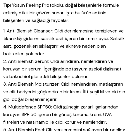
Tipi Yosun Peeling Protokolü, doğal bileşenlerle formüle
edilmiş etkili bir çözüm sunar. İşte bu ürün setinin
bileşenleri ve sağladığı faydalar:
Anti Blemish Cleanser: Cildi derinlemesine temizleyen ve
tıkanıklığı gideren salisilik asit içeren bir temizleyici. Salisilik
asit, gözenekleri sıkılaştırır ve akneye neden olan
bakterileri yok eder.
Anti Blemish Serum: Cildi arındıran, nemlendiren ve
koruyan bir serum. İçeriğinde potasyum azeloil diglisinat
ve bakuchiol gibi etkili bileşenler bulunur.
Anti Blemish Moisturizer: Cildi nemlendiren, matlaştıran
ve cilt bariyerini güçlendiren bir krem. İllit yeşil kil ve ektoin
gibi doğal bileşenler içerir.
Multidefence SPF50: Cildi güneşin zararlı ışınlarından
koruyan SPF 50 içeren bir güneş koruma kremi. UVA
filtreleri ve niasinamid ile cildi korur ve nemlendirir.
Anti Blemish Peel: Cilt yenilenmesini sağlayan bir peeling