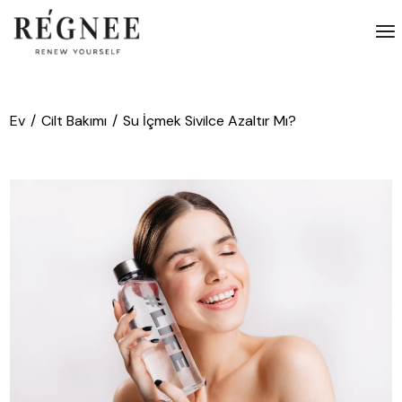
İçeriğe
atla
Ev
Cilt Bakımı
Su İçmek Sivilce Azaltır Mı?