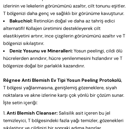
izlerinin ve lekelerin görünümünü azaltır, cilt tonunu eşitler.
T bölgenizi daha genç ve sağlıklı bir görünüme kavuşturur.
Bakuchiol:
Retinolün doğal ve daha az tahriş edici
alternatifi! Kollajen üretimini destekleyerek cilt
elastikiyetini artırır, ince çizgilerin görünümünü azaltır ve T
bölgenizi sıkılaştırır.
Deniz Yosunu ve Mineralleri:
Yosun peelingi, cildi ölü
hücrelerden arındırır, hücre yenilenmesini hızlandırır ve T
bölgenize doğal bir parlaklık kazandırır.
Régnee Anti Blemish Ev Tipi Yosun Peeling Protokolü
,
T bölgesi yağlanmasına, genişlemiş gözeneklere, siyah
noktalara ve akne izlerine karşı çok yönlü bir çözüm sunar.
İşte setin içeriği:
Anti Blemish Cleanser:
Salisilik asit içeren bu jel
temizleyici, T bölgesindeki fazla yağı temizler, gözenekleri
sıkılaştırır ve cildinizi bir sonraki adıma hazırlar.