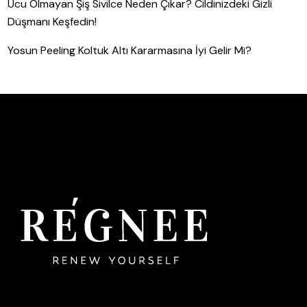
Ucu Olmayan Şiş Sivilce Neden Çıkar? Cildinizdeki Gizli
Düşmanı Keşfedin!
Yosun Peeling Koltuk Altı Kararmasına İyi Gelir Mi?