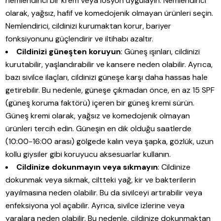
nemlendirici bir krem veya losyon uygulayın. Nemlendirici
olarak, yağsız, hafif ve komedojenik olmayan ürünleri seçin.
Nemlendirici, cildinizi kurumaktan korur, bariyer
fonksiyonunu güçlendirir ve iltihabı azaltır.
Cildinizi güneşten koruyun
: Güneş ışınları, cildinizi
kurutabilir, yaşlandırabilir ve kansere neden olabilir. Ayrıca,
bazı sivilce ilaçları, cildinizi güneşe karşı daha hassas hale
getirebilir. Bu nedenle, güneşe çıkmadan önce, en az 15 SPF
(güneş koruma faktörü) içeren bir güneş kremi sürün.
Güneş kremi olarak, yağsız ve komedojenik olmayan
ürünleri tercih edin. Güneşin en dik olduğu saatlerde
(10:00-16:00 arası) gölgede kalın veya şapka, gözlük, uzun
kollu giysiler gibi koruyucu aksesuarlar kullanın.
Cildinize dokunmayın veya sıkmayın
: Cildinize
dokunmak veya sıkmak, ciltteki yağ, kir ve bakterilerin
yayılmasına neden olabilir. Bu da sivilceyi artırabilir veya
enfeksiyona yol açabilir. Ayrıca, sivilce izlerine veya
yaralara neden olabilir. Bu nedenle, cildinize dokunmaktan