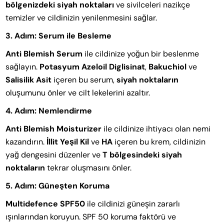
bölgenizdeki siyah noktaları
ve sivilceleri nazikçe
temizler ve cildinizin yenilenmesini sağlar.
3. Adım: Serum ile Besleme
Anti Blemish Serum
ile cildinize yoğun bir beslenme
sağlayın.
Potasyum Azeloil Diglisinat
,
Bakuchiol
ve
Salisilik Asit
içeren bu serum,
siyah noktaların
oluşumunu önler ve cilt lekelerini azaltır.
4. Adım: Nemlendirme
Anti Blemish Moisturizer
ile cildinize ihtiyacı olan nemi
kazandırın.
İllit Yeşil Kil
ve
HA
içeren bu krem, cildinizin
yağ dengesini düzenler ve
T bölgesindeki siyah
noktaların
tekrar oluşmasını önler.
5. Adım: Güneşten Koruma
Multidefence SPF50
ile cildinizi güneşin zararlı
ışınlarından koruyun. SPF 50 koruma faktörü ve