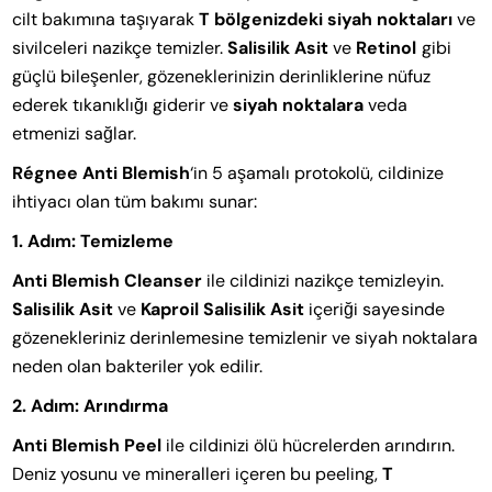
cilt bakımına taşıyarak
T bölgenizdeki siyah noktaları
ve
sivilceleri nazikçe temizler.
Salisilik Asit
ve
Retinol
gibi
güçlü bileşenler, gözeneklerinizin derinliklerine nüfuz
ederek tıkanıklığı giderir ve
siyah noktalara
veda
etmenizi sağlar.
Régnee Anti Blemish
‘in 5 aşamalı protokolü, cildinize
ihtiyacı olan tüm bakımı sunar:
1. Adım: Temizleme
Anti Blemish Cleanser
ile cildinizi nazikçe temizleyin.
Salisilik Asit
ve
Kaproil Salisilik Asit
içeriği sayesinde
gözenekleriniz derinlemesine temizlenir ve siyah noktalara
neden olan bakteriler yok edilir.
2. Adım: Arındırma
Anti Blemish Peel
ile cildinizi ölü hücrelerden arındırın.
Deniz yosunu ve mineralleri içeren bu peeling,
T