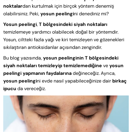
noktalar
dan kurtulmak için birçok yöntem denemiş
olabilirsiniz. Peki,
yosun peelingi
ni denediniz mi?
Yosun peelingi
,
T bölgesindeki siyah noktaları
temizlemeye yardımcı olabilecek doğal bir yöntemdir.
Yosun, ciltteki fazla yağı ve kiri temizleyen ve gözenekleri
sıkılaştıran antioksidanlar açısından zengindir.
Bu blog yazısında,
yosun peelinginin T bölgesindeki
siyah noktaları temizleyip temizlemediğine
ve
yosun
peelingi yapmanın
faydalarına
değineceğiz. Ayrıca,
yosun peelingi
ni evde nasıl yapabileceğinize dair
birkaç
ipucu
da vereceğiz.