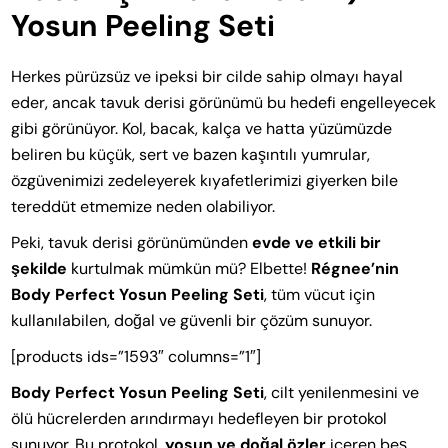
Yosun Peeling Seti
Herkes pürüzsüz ve ipeksi bir cilde sahip olmayı hayal
eder, ancak tavuk derisi görünümü bu hedefi engelleyecek
gibi görünüyor. Kol, bacak, kalça ve hatta yüzümüzde
beliren bu küçük, sert ve bazen kaşıntılı yumrular,
özgüvenimizi zedeleyerek kıyafetlerimizi giyerken bile
tereddüt etmemize neden olabiliyor.
Peki, tavuk derisi görünümünden
evde ve etkili bir
şekilde
kurtulmak mümkün mü? Elbette!
Régnee’nin
Body Perfect Yosun Peeling Seti
, tüm vücut için
kullanılabilen, doğal ve güvenli bir çözüm sunuyor.
[products ids=”1593″ columns=”1″]
Body Perfect Yosun Peeling Seti
, cilt yenilenmesini ve
ölü hücrelerden arındırmayı hedefleyen bir protokol
sunuyor. Bu protokol,
yosun ve doğal özler
içeren beş