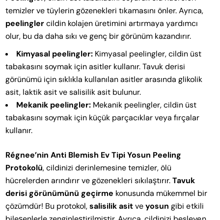
temizler ve tüylerin gözenekleri tıkamasını önler. Ayrıca,
peelingler
cildin kolajen üretimini artırmaya yardımcı
olur, bu da daha sıkı ve genç bir görünüm kazandırır.
Kimyasal peelingler:
Kimyasal peelingler, cildin üst
tabakasını soymak için asitler kullanır. Tavuk derisi
görünümü için sıklıkla kullanılan asitler arasında glikolik
asit, laktik asit ve salisilik asit bulunur.
Mekanik peelingler:
Mekanik peelingler, cildin üst
tabakasını soymak için küçük parçacıklar veya fırçalar
kullanır.
Régnee’nin Anti Blemish Ev Tipi Yosun Peeling
Protokolü
, cildinizi derinlemesine temizler, ölü
hücrelerden arındırır ve gözenekleri sıkılaştırır.
Tavuk
derisi görünümünü geçirme
konusunda mükemmel bir
çözümdür! Bu protokol,
salisilik asit
ve
yosun
gibi etkili
bileşenlerle zenginleştirilmiştir. Ayrıca, cildinizi besleyen