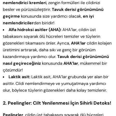
nemlendirici kremleri
, zengin formülleri ile cildinizi
besler ve pürüzsüzleştirir.
Tavuk derisi görünümünü
geçirme
konusunda size yardımcı olacak,
en iyi
nemlendiriciler
den biridir!
Alfa hidroksi asitler (AHA):
AHA’lar, cildin üst
tabakasını soyarak ölü hücreleri temizler ve tüylerin
gözenekleri tıkamasını önler. Ayrıca,
AHA’lar
cildin kolajen
üretimini artırarak, daha sıkı ve genç bir görünüm
kazandırmaya yardımcı olur.
Tavuk derisi görünümünü
nasıl geçireceğiniz
konusunda
AHA’lar
, mükemmel bir
çözümdür!
Laktik asit:
Laktik asit, AHA’lar grubunda yer alan bir
asittir. Cildi nemlendirmeye ve yumuşatmaya yardımcı
olur, böylece tüylerin gözenekleri daha kolay temizlenir.
2. Peelingler: Cilt Yenilenmesi İçin Sihirli Detoks!
Peelingler
, cildin üst tabakasını soyarak ölü hücreleri