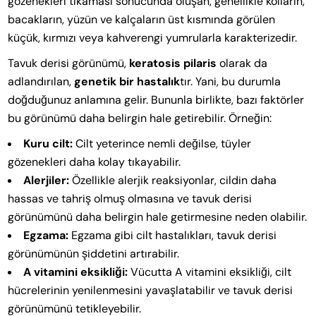
gözenekleri tıkaması sonucunda oluşan, genellikle kolların,
bacakların, yüzün ve kalçaların üst kısmında görülen
küçük, kırmızı veya kahverengi yumrularla karakterizedir.
Tavuk derisi görünümü,
keratosis pilaris
olarak da
adlandırılan,
genetik bir hastalık
tır. Yani, bu durumla
doğduğunuz anlamına gelir. Bununla birlikte, bazı faktörler
bu görünümü daha belirgin hale getirebilir. Örneğin:
Kuru cilt:
Cilt yeterince nemli değilse, tüyler
gözenekleri daha kolay tıkayabilir.
Alerjiler:
Özellikle alerjik reaksiyonlar, cildin daha
hassas ve tahriş olmuş olmasına ve tavuk derisi
görünümünü daha belirgin hale getirmesine neden olabilir.
Egzama:
Egzama gibi cilt hastalıkları, tavuk derisi
görünümünün şiddetini artırabilir.
A vitamini eksikliği:
Vücutta A vitamini eksikliği, cilt
hücrelerinin yenilenmesini yavaşlatabilir ve tavuk derisi
görünümünü tetikleyebilir.