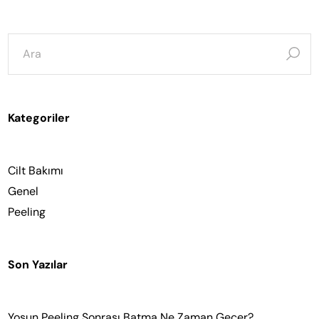
şunun
için
ara:
Kategoriler
Cilt Bakımı
Genel
Peeling
Son Yazılar
Yosun Peeling Sonrası Batma Ne Zaman Geçer?