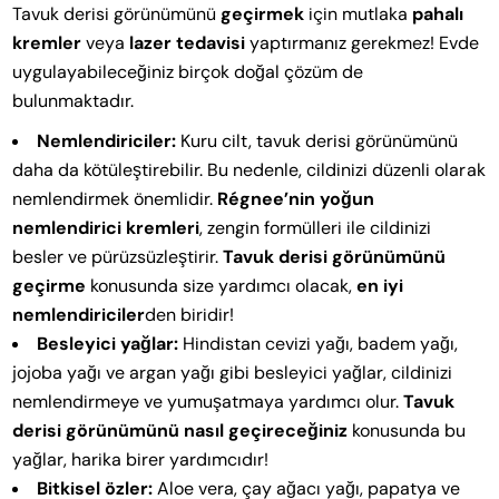
Tavuk derisi görünümünü
geçirmek
için mutlaka
pahalı
kremler
veya
lazer tedavisi
yaptırmanız gerekmez! Evde
uygulayabileceğiniz birçok doğal çözüm de
bulunmaktadır.
Nemlendiriciler:
Kuru cilt, tavuk derisi görünümünü
daha da kötüleştirebilir. Bu nedenle, cildinizi düzenli olarak
nemlendirmek önemlidir.
Régnee’nin yoğun
nemlendirici kremleri
, zengin formülleri ile cildinizi
besler ve pürüzsüzleştirir.
Tavuk derisi görünümünü
geçirme
konusunda size yardımcı olacak,
en iyi
nemlendiriciler
den biridir!
Besleyici yağlar:
Hindistan cevizi yağı, badem yağı,
jojoba yağı ve argan yağı gibi besleyici yağlar, cildinizi
nemlendirmeye ve yumuşatmaya yardımcı olur.
Tavuk
derisi görünümünü nasıl geçireceğiniz
konusunda bu
yağlar, harika birer yardımcıdır!
Bitkisel özler:
Aloe vera, çay ağacı yağı, papatya ve