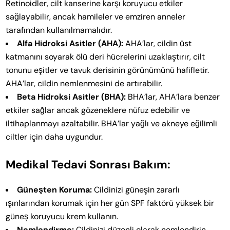
Retinoidler, cilt kanserine karşı koruyucu etkiler
sağlayabilir, ancak hamileler ve emziren anneler
tarafından kullanılmamalıdır.
Alfa Hidroksi Asitler (AHA):
AHA’lar, cildin üst
katmanını soyarak ölü deri hücrelerini uzaklaştırır, cilt
tonunu eşitler ve tavuk derisinin görünümünü hafifletir.
AHA’lar, cildin nemlenmesini de artırabilir.
Beta Hidroksi Asitler (BHA):
BHA’lar, AHA’lara benzer
etkiler sağlar ancak gözeneklere nüfuz edebilir ve
iltihaplanmayı azaltabilir. BHA’lar yağlı ve akneye eğilimli
ciltler için daha uygundur.
Medikal Tedavi Sonrası Bakım:
Güneşten Koruma:
Cildinizi güneşin zararlı
ışınlarından korumak için her gün SPF faktörü yüksek bir
güneş koruyucu krem kullanın.
Nemlendirme:
Cildinizi düzenli olarak nemlendirin.