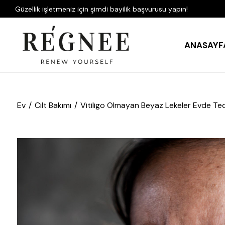
Güzellik işletmeniz için şimdi bayilik başvurusu yapın!
ANASAYF
Ev
Cilt Bakımı
Vitiligo Olmayan Beyaz Lekeler Evde Teda