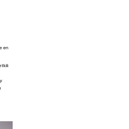
e en
tkili
ay
ı