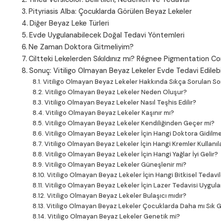
Pityriasis Alba: Çocuklarda Görülen Beyaz Lekeler
Diğer Beyaz Leke Türleri
Evde Uygulanabilecek Doğal Tedavi Yöntemleri
Ne Zaman Doktora Gitmeliyim?
Ciltteki Lekelerden Sıkıldınız mı? Régnee Pigmentation Cont
Sonuç: Vitiligo Olmayan Beyaz Lekeler Evde Tedavi Edilebi
Vitiligo Olmayan Beyaz Lekeler Hakkında Sıkça Sorulan So
Vitiligo Olmayan Beyaz Lekeler Neden Oluşur?
Vitiligo Olmayan Beyaz Lekeler Nasıl Teşhis Edilir?
Vitiligo Olmayan Beyaz Lekeler Kaşınır mı?
Vitiligo Olmayan Beyaz Lekeler Kendiliğinden Geçer mi?
Vitiligo Olmayan Beyaz Lekeler İçin Hangi Doktora Gidilme
Vitiligo Olmayan Beyaz Lekeler İçin Hangi Kremler Kullanıla
Vitiligo Olmayan Beyaz Lekeler İçin Hangi Yağlar İyi Gelir?
Vitiligo Olmayan Beyaz Lekeler Güneşlenir mi?
Vitiligo Olmayan Beyaz Lekeler İçin Hangi Bitkisel Tedavil
Vitiligo Olmayan Beyaz Lekeler İçin Lazer Tedavisi Uygulan
Vitiligo Olmayan Beyaz Lekeler Bulaşıcı mıdır?
Vitiligo Olmayan Beyaz Lekeler Çocuklarda Daha mı Sık 
Vitiligo Olmayan Beyaz Lekeler Genetik mi?