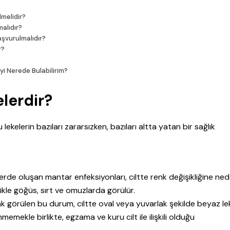
lmelidir?
malıdır?
şvurulmalıdır?
r?
yi Nerede Bulabilirim?
lerdir?
 lekelerin bazıları zararsızken, bazıları altta yatan bir sağlık
lerde oluşan mantar enfeksiyonları, ciltte renk değişikliğine ne
likle göğüs, sırt ve omuzlarda görülür.
 görülen bu durum, ciltte oval veya yuvarlak şekilde beyaz le
memekle birlikte, egzama ve kuru cilt ile ilişkili olduğu