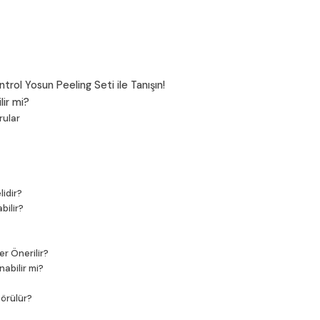
rol Yosun Peeling Seti ile Tanışın!
lir mi?
rular
lidir?
bilir?
er Önerilir?
abilir mi?
Görülür?