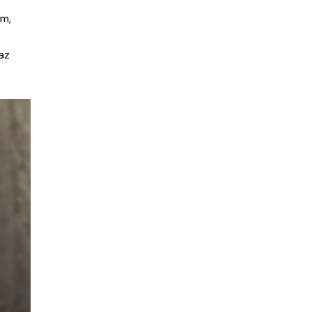
um,
yaz