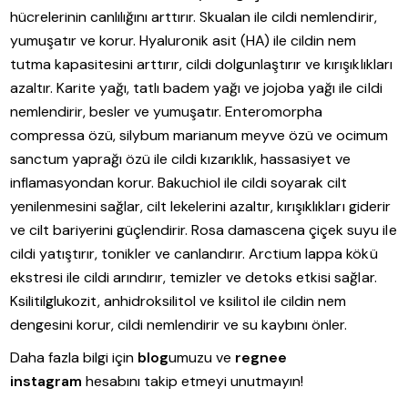
hücrelerinin canlılığını arttırır. Skualan ile cildi nemlendirir,
yumuşatır ve korur. Hyaluronik asit (HA) ile cildin nem
tutma kapasitesini arttırır, cildi dolgunlaştırır ve kırışıklıkları
azaltır. Karite yağı, tatlı badem yağı ve jojoba yağı ile cildi
nemlendirir, besler ve yumuşatır. Enteromorpha
compressa özü, silybum marianum meyve özü ve ocimum
sanctum yaprağı özü ile cildi kızarıklık, hassasiyet ve
inflamasyondan korur. Bakuchiol ile cildi soyarak cilt
yenilenmesini sağlar, cilt lekelerini azaltır, kırışıklıkları giderir
ve cilt bariyerini güçlendirir. Rosa damascena çiçek suyu ile
cildi yatıştırır, tonikler ve canlandırır. Arctium lappa kökü
ekstresi ile cildi arındırır, temizler ve detoks etkisi sağlar.
Ksilitilglukozit, anhidroksilitol ve ksilitol ile cildin nem
dengesini korur, cildi nemlendirir ve su kaybını önler.
Daha fazla bilgi için
blog
umuzu ve
regnee
instagram
hesabını takip etmeyi unutmayın!