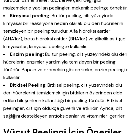
türüdür. Esmer şeker, tuz, kahve çekirdeği gibi
malzemelerle yapılan peelingler, mekanik peelinge örnektir.
Kimyasal peeling:
Bu tür peeling, cilt yüzeyinde
kimyasal bir reaksiyona neden olarak ölü deri hücrelerini
temizleyen bir peeling türüdür. Alfa hidroksi asitler
(AHA’lar), beta hidroksi asitler (BHA’lar) ve glikolik asit gibi
kimyasallar, kimyasal peelingte kullanılır.
Enzim peeling:
Bu tür peeling, cilt yüzeyindeki ölü deri
hücrelerini enzimler yardımıyla temizleyen bir peeling
türüdür. Papain ve bromelain gibi enzimler, enzim peelingte
kullanılır.
Bitkisel Peeling
: Bitkisel peeling, cilt yüzeyindeki ölü
deri hücrelerini temizlemek için bitkilerin özlerinden elde
edilen bileşenlerin kullanıldığı bir peeling türüdür. Bitkisel
peelingler, cilt için oldukça güvenli ve etkilidir. Ayrıca, cilt
sağlığını destekleyen antioksidanlar ve vitaminler içerirler.
Vücut Peelingi İçin Öneriler